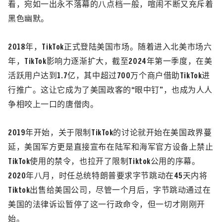
看，宛如一出永不落幕的八点档一般，喧闹不断又充斥着
黑色幽默。
2018年，
TikTok
正式登陆美国市场。随着进入北美市场六
年，
TikTok
影响力逐渐扩大，截至2024年第一季度，在美
活跃用户达到1.7亿，其中超过700万个商户借助
TikTok
进
行推广。这让它成为了美国政客的“眼中钉”，也成为人人
争相咬上一口的唐僧肉。
2019年开始，关于限制
TikTok
的讨论就开始在美国政界蔓
延，美国军方更是直接宣布在陆军和海军官方设备上禁止
TikTok
使用的禁令，也拉开了限制Tiktok公用的序幕。
2020年八月，时任总统特朗普要求字节跳动在45天内将
Tiktok出售给美国公司，尽管一个月后，字节跳动通过在
美国的法律诉讼暂停了这一行政命令，但一切才刚刚开
始。