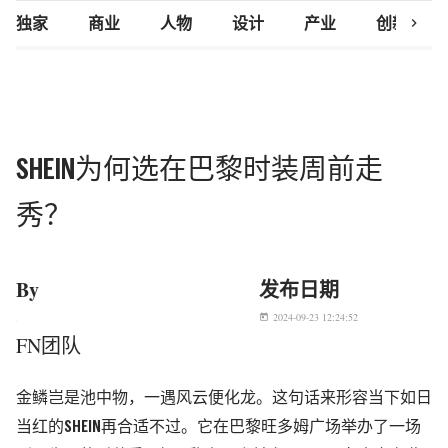
chevron_right
独家
商业
人物
设计
产业
创新研究
SHEIN为何选在巴黎时装周前走
秀？
By
发布日期
2024-09-23 12:24:52
today
FN团队
金鳞岂是池中物，一遇风云便化龙。这句话来形容当下如日
当红的SHEIN再合适不过。它在巴黎旺多姆广场举办了一场