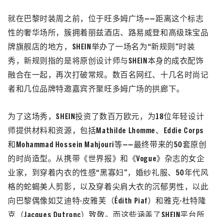
就在巴黎时装周之前，位于旺多姆广场——距离这个标志
性的奢华场所，簇拥着丽兹酒店、路易威登和高级珠宝品
牌旗舰店的地方，SHEIN举办了一场名为“新规则”时装
秀，新规则指的是将原创设计师与SHEIN本身的成衣配饰
融合在一起，再次打破常规。
数百名网红、十几名时尚记
者和几位品牌特邀嘉宾齐聚旺多姆广场的拱廊下。
为了这场秀，SHEIN
投资了数百万
欧元，为18位年轻设
计
师提供材料和资源，包括Mathilde Lhomme、Eddie Corps
和Mohammad Hossein Mahjouri等——最终带
来的
50
套原创
的时尚
造型。
从携带《世界报》和《Vogue》杂志的女企
业家，到穿着内衣的性感“黑寡妇”，婚纱礼服、50年代风
格的蛇蝎美人剪影，以及穿着尖肩大衣的沉郁男性，以此
向巴黎偶像如艾迪特·皮雅芙
（Édith Piaf）
和雅克·杜特隆
克
（Jacques Dutronc）
致敬。而这些涵盖了SHEIN平台所