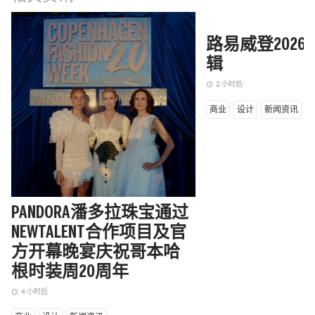
路易威登202
辑
2 小时后
access_time
商业
设计
新闻资讯
PANDORA潘多拉珠宝通过
NEWTALENT合作项目及官
方开幕晚宴庆祝哥本哈
根时装周20周年
4 小时后
access_time