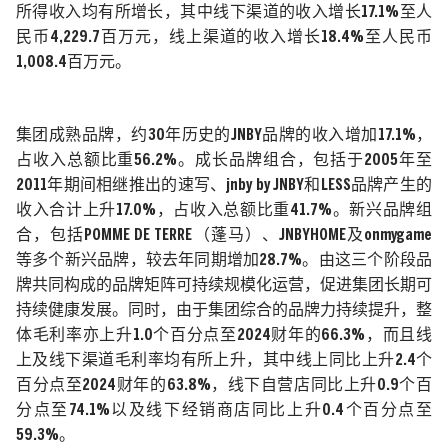
所得收入均有所增长，其中线下渠道的收入增长
17.1%
至人
民币
4,229.7
百万元，线上渠道的收入增长
18.4%
至人民币
1,008.4
百万元。
集团成熟品牌，约
30
年历史的
JNBY
品牌的收入增加
17.1%
，
占收入总额比重
56.2%
。成长品牌组合，包括于
2005
年至
2011
年期间相继推出的速写、
jnby by JNBY
和
LESS
品牌产生的
收入合计上升
17.0%
，占收入总额比重
41.7%
。新兴品牌组
合，包括
POMME DE TERRE
（蓬马）、
JNBYHOME
及
onmygame
等多个新兴品牌，较去年同期增加
28.7%
。由这三个阶段品
牌共同构成的品牌矩阵可持续规模化运营，促进集团长期可
持续健康发展。同时，由于集团综合的品牌力持续提升，整
体毛利率亦上升
1.0
个百分点至
2024
财年的
66.3%
，而且线
上及线下渠道毛利率均有所上升，其中线上同比上升
2.4
个
百分点至
2024
财年的
63.8%
，线下自营店同比上升
0.9
个百
分点至
74.1%
以及线下经销商店同比上升
0.4
个百分点至
59.3%
。