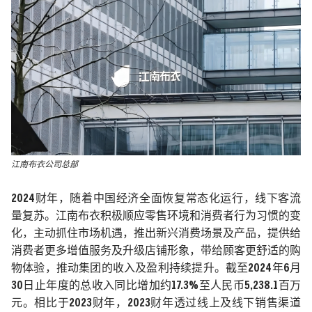
江南布衣公司总部
2024
财年，随着中国经济全面恢复常态化运行，线下客流
量复苏。江南布衣积极顺应零售环境和消费者行为习惯的变
化，主动抓住市场机遇，推出新兴消费场景及产品，提供给
消费者更多增值服务及升级店铺形象，带给顾客更舒适的购
物体验，推动集团的收入及盈利持续提升。截至
2024
年
6
月
30
日止年度的总收入同比增加约
17.3%
至人民币
5,238.1
百万
元。相比于
2023
财年，
2023
财年透过线上及线下销售渠道