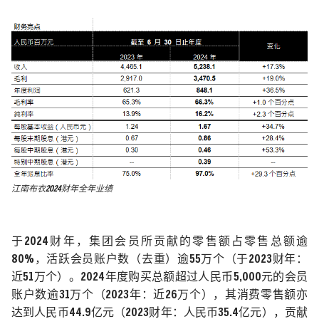
江南布衣2024财年全年业绩
于
2024
财
年，集团会员所贡献的零售额占零售总额逾
80%
，活跃会员账户数（去重）逾
55
万个（于
2023
财
年：
近
51
万个）。
2024
年度购买总额超过人民币
5,000
元的会员
账户数逾
31
万个（
2023
年：近
26
万个），其消费零售额亦
达到人民币
44.9
亿元（
2023
财年：人民币
35.4
亿元），贡献