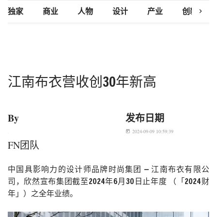
chevron_right
独家
商业
人物
设计
产业
创新研究
江南布衣营收创30年新高
By
发布日期
2024-09-09 10:59:39
today
FN团队
中国具影响力的设计师品牌时尚集团
—
江南布衣有限公
司
，欣然宣布集团截至
2024
年
6
月
30
日止年度
（「
2024
财
年
」）之全年业绩。