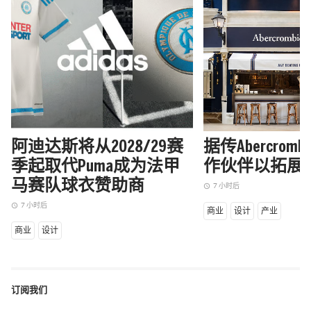
阿迪达斯将从2028/29赛
据传Abercrom
季起取代Puma成为法甲
作伙伴以拓展
马赛队球衣赞助商
7 小时后
access_time
7 小时后
access_time
商业
设计
产业
商业
设计
订阅我们