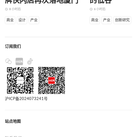
牌快闪店再次落地厦门
的低谷
8 小时后
6 小时后
access_time
access_time
商业
设计
产业
商业
产业
创新研究
订阅我们
沪ICP备2024073241号
站点地图