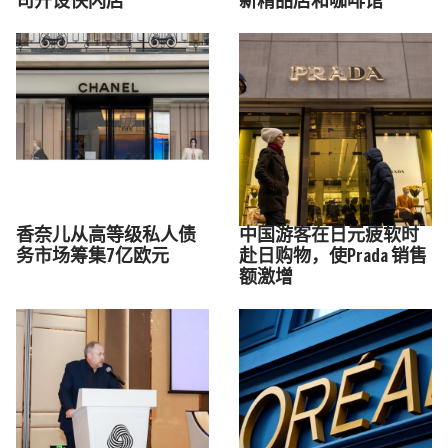
司开设快闪店
新精品店和咖啡馆
香奈儿从高等级私人债
中国游客在日元疲软时
务市场筹集7亿欧元
赴日购物，使Prada 销售
额激增