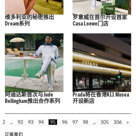
维多利亚的秘密推出
罗意威在首尔开设首家
Dream系列
Casa Loewe门店
阿迪达斯首次与Jude
Prada将在香港K11 Musea
Bellingham推出合作系列
开设新店
2
...
92
93
94
95
96
97
98
...
105
106
»
订阅我们