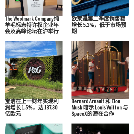
The Woolmark Company纯
欧莱雅第二季度销售额
羊毛标志特许权企业年
增长 5.3%，低于市场预
会及高峰论坛在沪举行
期
宝洁在上一财年实现利
Bernard Arnault 和 Elon
润增长 1.5%，达 137.30
Musk 暗示 Louis Vuitton 与
亿欧元
SpaceX的潜在合作