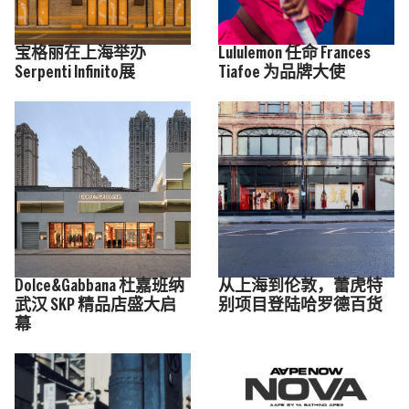
宝格丽在上海举办
Lululemon 任命 Frances
Serpenti Infinito展
Tiafoe 为品牌大使
Dolce&Gabbana 杜嘉班纳
从上海到伦敦，蕾虎特
武汉 SKP 精品店盛大启
别项目登陆哈罗德百货
幕