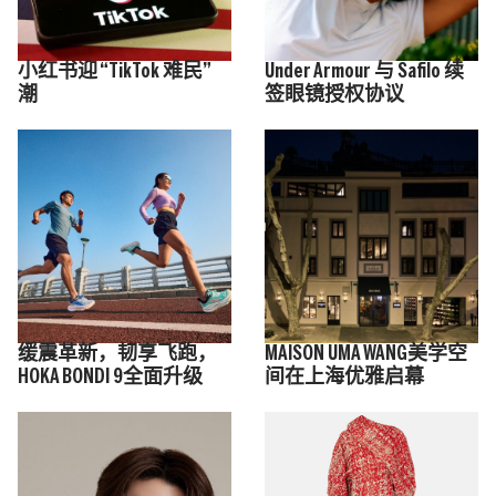
小红书迎 “TikTok 难民”
Under Armour 与 Safilo 续
潮
签眼镜授权协议
缓震革新，韧享飞跑，
MAISON UMA WANG美学空
HOKA BONDI 9全面升级
间在上海优雅启幕