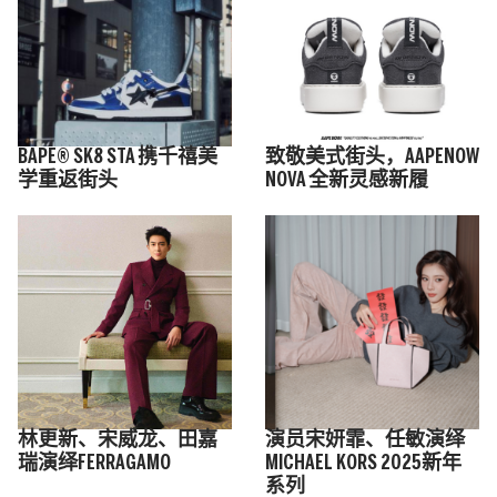
BAPE® SK8 STA 携千禧美
致敬美式街头，AAPENOW
学重返街头
NOVA 全新灵感新履
林更新、宋威龙、田嘉
演员宋妍霏、任敏演绎
瑞演绎FERRAGAMO
MICHAEL KORS 2025新年
系列