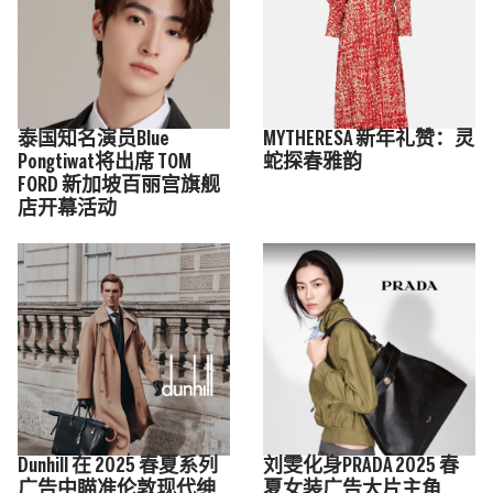
泰国知名演员Blue
MYTHERESA 新年礼赞：灵
Pongtiwat将出席 TOM
蛇探春雅韵
FORD 新加坡百丽宫旗舰
店开幕活动
Dunhill 在 2025 春夏系列
刘雯化身PRADA 2025 春
广告中瞄准伦敦现代绅
夏女装广告大片主角