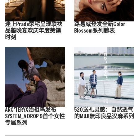
迷上Prada荣宅呈现联袂
路易威登发全新Color
品鉴晚宴欢庆年度美馔
Blossom系列腕表
时刻
ARC'TERYX始祖鸟发布
520送礼灵感：自然透气
SYSTEM_A DROP 9首个女性
的MUJI無印良品汉麻系列
专属系列