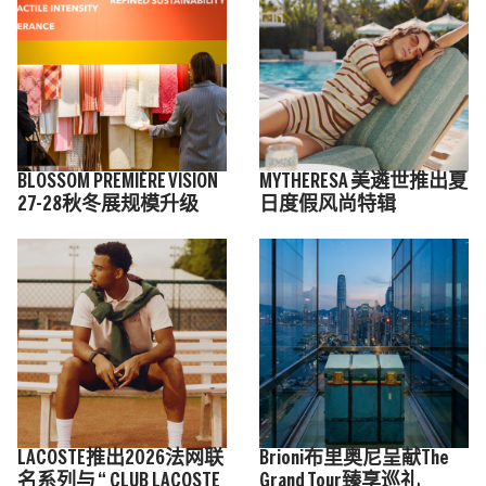
BLOSSOM PREMIÈRE VISION
MYTHERESA 美遴世推出夏
27-28秋冬展规模升级
日度假风尚特辑
LACOSTE推出2026法网联
Brioni布里奥尼呈献The
名系列与 “ CLUB LACOSTE
Grand Tour臻享巡礼