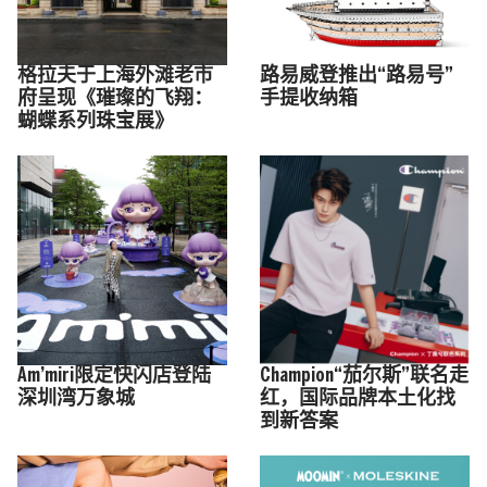
格拉夫于上海外滩老市
路易威登推出“路易号”
府呈现《璀璨的飞翔：
手提收纳箱
蝴蝶系列珠宝展》
Am’miri限定快闪店登陆
Champion“茄尔斯”联名走
深圳湾万象城
红，国际品牌本土化找
到新答案