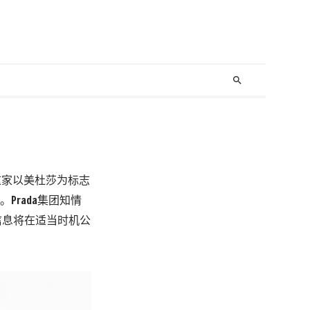
search
担任这家以美杜莎为标志
效。Prada集团知情
步信息将在适当时机公