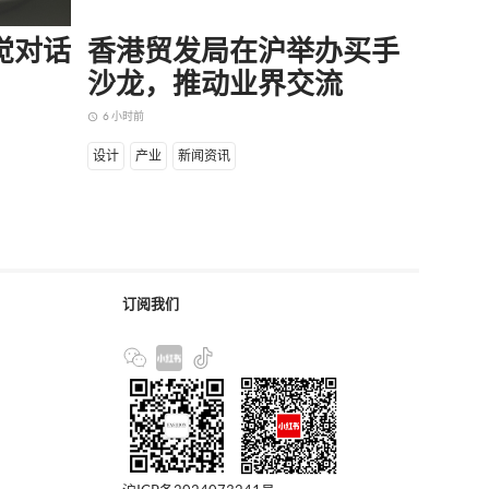
味觉对话
香港贸发局在沪举办买手
当所
沙龙，推动业界交流
却逆
6 小时前
7 小时前
access_time
access_time
设计
产业
新闻资讯
商业
产
订阅我们