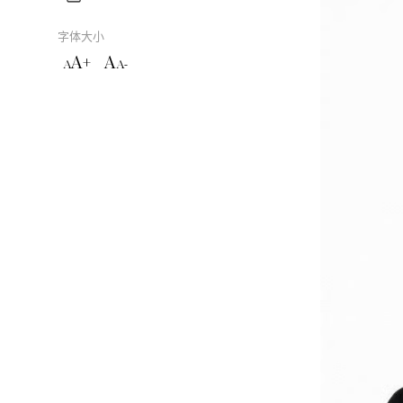
字体大小
A+
A
A
A-