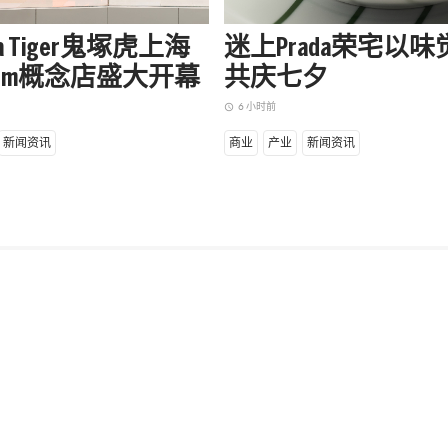
uka Tiger鬼塚虎上海
迷上Prada荣宅以
apm概念店盛大开幕
共庆七夕
6 小时前
access_time
新闻资讯
商业
产业
新闻资讯