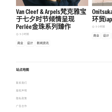
Van Cleef & Arpels梵克雅宝
Onits
于七夕时节倾情呈现
环贸i
Perlée金珠系列臻作
5 小时前
access_time
5 小时前
access_time
商业
设计
商业
设计
新闻资讯
站点地图
联系我们
版权声明
隐私政策
广告合作