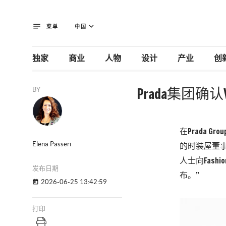
notes
keyboard_arrow_down
菜单
中国
独家
商业
人物
设计
产业
创
BY
Prada集团确认V
在Prada 
Elena Passeri
的时装屋董事总
人士向Fas
发布日期
布。”
2026-06-25 13:42:59
today
打印