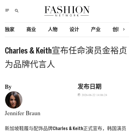
notes
search
chevron_right
独家
商业
人物
设计
产业
创新研究
Charles & Keith宣布任命演员金裕贞
为品牌代言人
By
发布日期
2026-06-22 14:06:24
today
Jennifer Braun
新加坡鞋履与配饰品牌Charles & Keith正式宣布，韩国演员