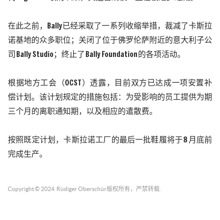
在此之前，
Bally
已经采取了一系列收缩举措
，
裁减了卡斯拉
诺基地的众多职位；关闭了位于佛罗伦萨附近的意大利子公
司
Bally Studio
；终止了
Bally Foundation
的各项活动。
根据地方工会（
OCST
）透露，目前双方已达成一项安置补
偿计划。该计划规定的措施包括：为受影响的员工提供为期
三个月的离职通知期，以及相应的遣散费。
按照既定计划，卡斯拉诺工厂的最后一批鞋履将于
8
月底前
完成生产。
Copyright © 2024
Rüdiger Oberschür
版权所有，严禁转载.