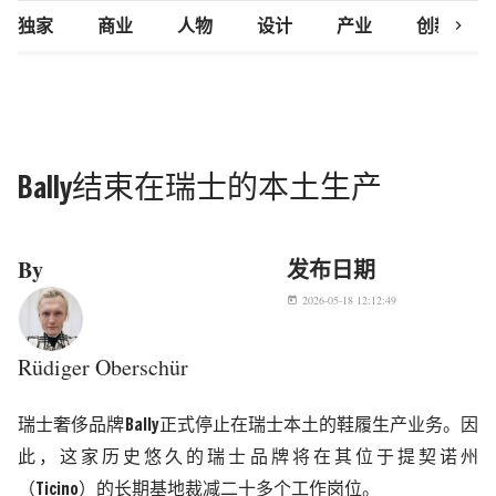
chevron_right
独家
商业
人物
设计
产业
创新研究
Bally结束在瑞士的本土生产
By
发布日期
2026-05-18 12:12:49
today
Rüdiger Oberschür
瑞士奢侈品牌
Bally
正式停止在瑞士本土的鞋履生产业务。因
此，这家历史悠久的瑞士品牌将在其位于提契诺州
（
Ticino
）的长期基地裁减二十多个工作岗位。