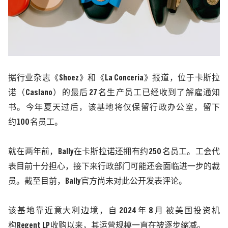
据行业杂志《
Shoez
》和《
La Conceria
》报道，位于卡斯拉
诺（
Caslano
）的最后
27
名生产员工已经收到了解雇通知
书。今年夏天过后，该基地将仅保留行政办公室，留下
约
100
名员工。
就在两年前，
Bally
在卡斯拉诺还拥有约
250
名员工。工会代
表目前十分担心，接下来行政部门可能还会面临进一步的裁
员。截至目前，
Bally
官方尚未对此公开发表评论。
该基地靠近意大利边境，自
2024
年
8
月 被美国投资机
构
Regent LP
收购以来，其运营规模一直在被逐步缩减。