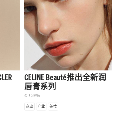
LER
CELINE Beauté推出全新润
阿迪达
唇膏系列
季起
赛队
9 分钟后
access_time
2 小时前
access_time
商业
产业
美妆
商业
设