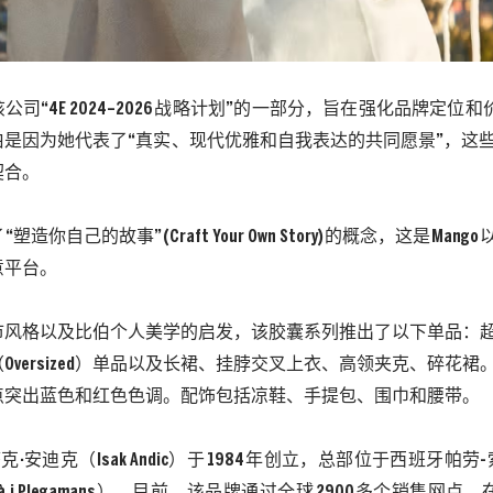
该公司
“
4E 2024
–
2026
战略计划”的一部分，旨在强化品牌定位和
伯是因为她代表了“真实、现代优雅和自我表达的共同愿景”，这
契合。
了
“塑造你自己的故事”
(Craft Your Own Story)
的概念，这是
Mango
意平台。
市风格以及比伯个人美学的启发，该胶囊系列推出了以下单品：
（
Oversized
）单品以及长裙
、
挂脖交叉上衣、高领夹克、碎花裙
点突出蓝色和红色色调。配饰包括凉鞋、手提包、围巾和腰带。
克·安迪克（
Isak Andic
）于
1984
年创立，总部位于西班牙帕劳
-
à i Plegamans
）。目前，该品牌通过全球
2900
多个销售网点，