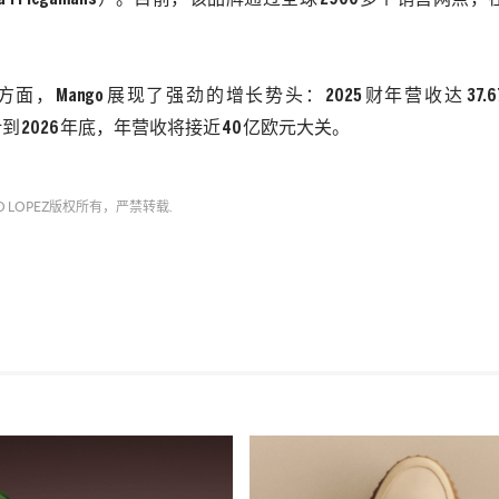
方面，
Mango
展现了强劲的增长势头：
2025
财年营收达
37.
计到
2026
年底，年营收将接近
40
亿欧元大关。
O LOPEZ
版权所有，严禁转载.