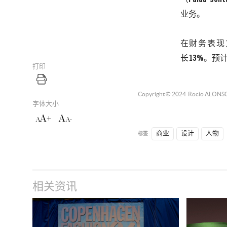
业务。
在财务表现
长
13%
。预
打印
Copyright © 2024
Rocío ALONS
字体大小
A+
A
A
A-
标签 :
商业
设计
人物
相关资讯