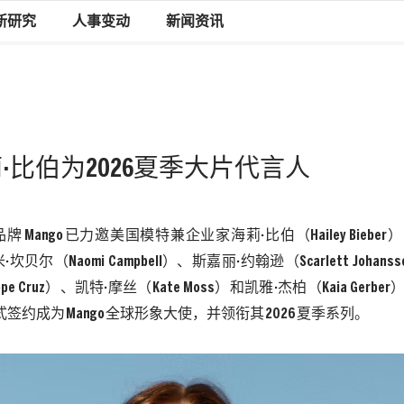
新研究
人事变动
新闻资讯
莉·比伯为2026夏季大片代言人
品牌
Mango
已力邀美国模特兼企业家海莉·比伯（
Hailey Bieber
）
·坎贝尔（
Naomi Campbell
）、斯嘉丽·约翰逊（
Scarlett Johanss
pe Cruz
）、凯特·摩丝（
Kate Moss
）和凯雅·杰柏（
Kaia Gerber
式签约成为
Mango
全球形象大使，并领衔其
2026
夏季系列。