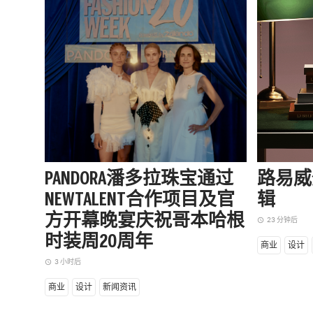
PANDORA潘多拉珠宝通过
路易威
NEWTALENT合作项目及官
辑
方开幕晚宴庆祝哥本哈根
23 分钟后
access_time
时装周20周年
商业
设计
3 小时后
access_time
商业
设计
新闻资讯