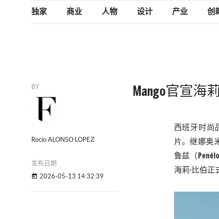
独家
商业
人物
设计
产业
创
BY
Mango官宣海
西班牙时尚
Rocío ALONSO LOPEZ
片。继娜奥米
鲁兹（
Penélo
发布日期
海莉·比伯正
2026-05-13 14:32:39
today