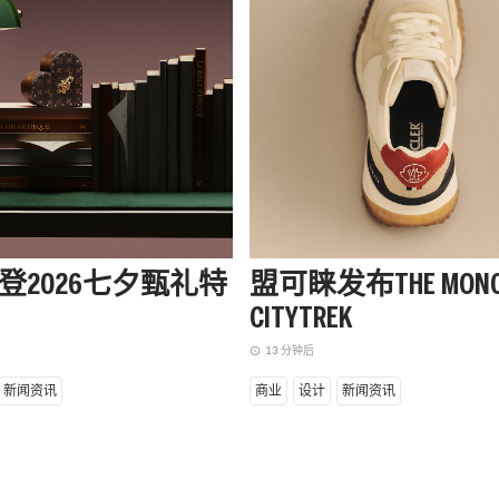
登2026七夕甄礼特
盟可睐发布THE MONC
CITYTREK
13 分钟后
access_time
新闻资讯
商业
设计
新闻资讯