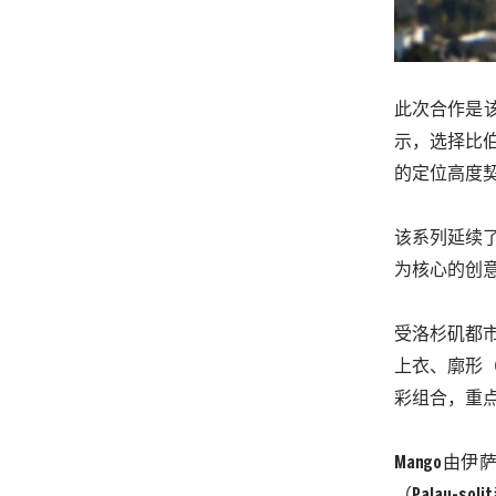
此次合作是
示，选择比
的定位高度
该系列延续
为核心的创
受洛杉矶都
上衣、廓形
彩组合，重
Mango
由伊萨
（
Palau-solit