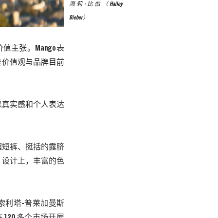
海莉·比伯（Hailey
Bieber）
价值主张。
Mango
表
些价值观与品牌目前
以真实感和个人表达
超短裤、挺括的露脐
。
设计上，
丰富的色
索利塔
-
普莱加曼斯
在
120
多个市场开展