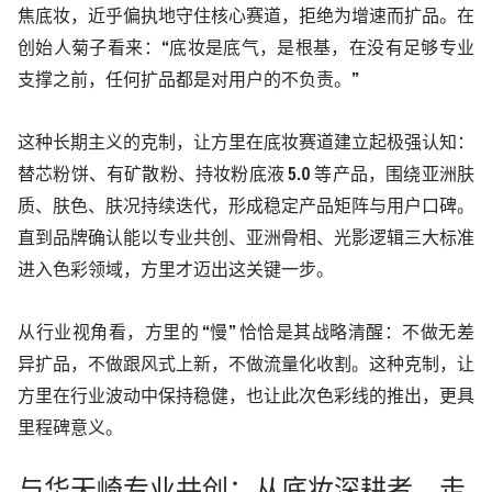
焦底妆，近乎偏执地守住核心赛道，拒绝为增速而扩品。在
创始人菊子看来：“底妆是底气，是根基，在没有足够专业
支撑之前，任何扩品都是对用户的不负责。”
这种长期主义的克制，让方里在底妆赛道建立起极强认知：
替芯粉饼、有矿散粉、持妆粉底液
5.0
等产品，围绕亚洲肤
质、肤色、肤况持续迭代，形成稳定产品矩阵与用户口碑。
直到品牌确认能以专业共创、亚洲骨相、光影逻辑三大标准
进入色彩领域，方里才迈出这关键一步。
从行业视角看，方里的
“慢” 恰恰是其战略清醒：不做无差
异扩品，不做跟风式上新，不做流量化收割。这种克制，让
方里在行业波动中保持稳健，也让此次色彩线的推出，更具
里程碑意义。
与华天崎专业共创：从底妆深耕者，走