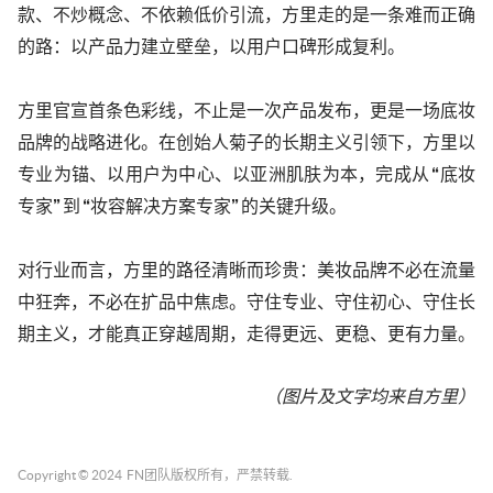
款、不炒概念、不依赖低价引流，方里走的是一条难而正确
的路：以产品力建立壁垒，以用户口碑形成复利。
方里官宣首条色彩线，不止是一次产品发布，更是一场底妆
品牌的战略进化。在创始人菊子的长期主义引领下，方里以
专业为锚、以用户为中心、以亚洲肌肤为本，完成从
“底妆
专家” 到 “妆容解决方案专家” 的关键升级。
对行业而言，方里的路径清晰而珍贵：美妆品牌不必在流量
中狂奔，不必在扩品中焦虑。守住专业、守住初心、守住长
期主义，才能真正穿越周期，走得更远、更稳、更有力量。
（图片及文字均来自
方里）
Copyright © 2024
FN团队
版权所有，严禁转载.