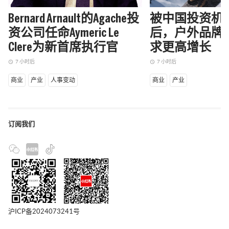
Bernard Arnault的Agache投
被中国投资机
资公司任命Aymeric Le
后，户外品牌Ma
Clere为新首席执行官
求更高增长
7 小时后
7 小时后
access_time
access_time
商业
产业
人事变动
商业
产业
订阅我们
沪ICP备2024073241号