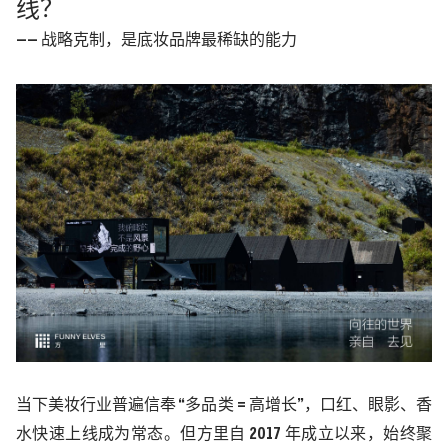
线？
—— 战略克制，是底妆品牌最稀缺的能力
当下美妆行业普遍信奉
“多品类
=
高增长”，口红、眼影、香
水快速上线成为常态。但方里自
2017
年成立以来，始终聚