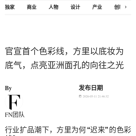
chevron_right
独家
商业
人物
设计
产业
创新研究
官宣首个色彩线，方里以底妆为
底气，点亮亚洲面孔的向往之光
By
发布日期
2026-05-11 21:46:32
today
FN团队
行业扩品潮下，方里为何
“迟来” 的色彩