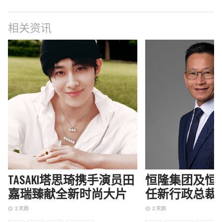
相关资讯
TASAKI塔思琦携手演员田
恒隆集团及恒
嘉瑞臻献全新时尚大片
任新行政总裁
2 天前
2 天前
access_time
access_time