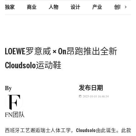
chevron_right
独家
商业
人物
设计
产业
创新研究
LOEWE罗意威 × On昂跑推出全新
Cloudsolo运动鞋
By
发布日期
2025-10-10 16:46:34
today
FN团队
西班牙工艺邂逅瑞士人体工学，Cloudsolo由此诞生。此款