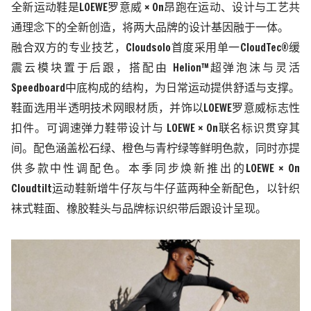
全新运动鞋是LOEWE罗意威 × On昂跑在运动、设计与工艺共
通理念下的全新创造，将两大品牌的设计基因融于一体。
融合双方的专业技艺，Cloudsolo首度采用单一CloudTec®缓
震云模块置于后跟，搭配由 Helion™超弹泡沫与灵活
Speedboard中底构成的结构，为日常运动提供舒适与支撑。
鞋面选用半透明技术网眼材质，并饰以LOEWE罗意威标志性
扣件。可调速弹力鞋带设计与 LOEWE × On联名标识贯穿其
间。配色涵盖松石绿、橙色与青柠绿等鲜明色款，同时亦提
供多款中性调配色。本季同步焕新推出的LOEWE × On
Cloudtilt运动鞋新增牛仔灰与牛仔蓝两种全新配色，以针织
袜式鞋面、橡胶鞋头与品牌标识织带后跟设计呈现。