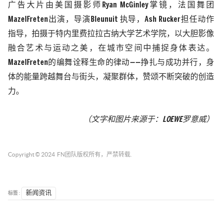
广告大片由美国摄影师Ryan McGinley掌镜，法国舞团
MazelFreten出演，导演Bleunuit 执导，Ash Rucker担任动作
指导，拍摄于特内里费拉拉古纳大学艺术学院，以大胆影像
融合艺术与运动之美，在城市空间中捕捉身体表达。
MazelFreten的编舞诠释生命的律动——挣扎与成功并行，身
体的能量跨越舞台与街头，凝聚群体，赞颂不断突破的创造
力。
（文字和图片来源于：LOEWE罗意威）
Copyright © 2024
FN团队
版权所有，严禁转载.
标签 :
新闻资讯