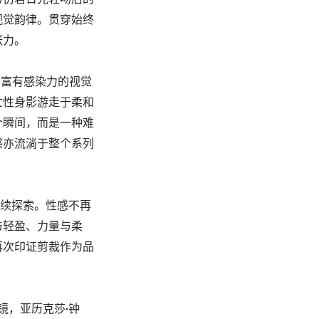
视觉韵律。贯穿始终
张力。
诗意而富有感染力的视觉
女性身影游走于柔和
个瞬间，而是一种难
感亦流淌于整个系列
）的持续探索。性感不再
与轻盈、力量与柔
再次印证剪裁作为品
）掌镜，亚历克莎·钟