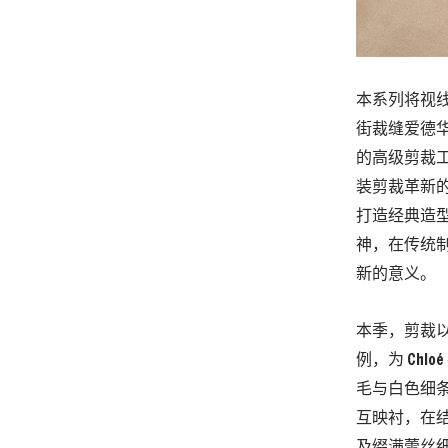
本系列将视线
街裁缝爱德华·
的高级剪裁工
装剪裁革新的代
打造经典造
神，在传统制
新的意义。
本季，剪裁
例，为 Ch
毛与白色细
互映衬，在
及缀满蕾丝