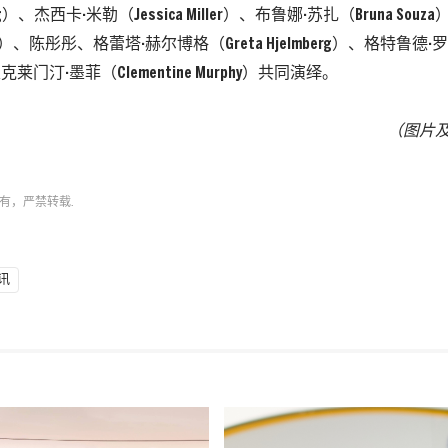
ung）、杰西卡·米勒（Jessica Miller）、布鲁娜·苏扎（Bruna So
lensi）、陈彤彤、格蕾塔·赫尔博格（Greta Hjelmberg）、格特鲁德·罗
）及克莱门汀·墨菲（Clementine Murphy）共同演绎。
（图片
有，严禁转载.
讯