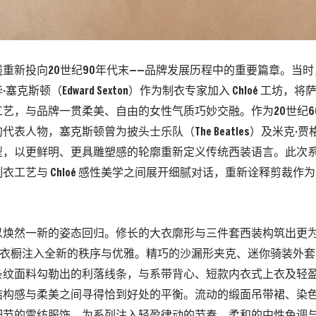
重新投向20世纪90年代末——品牌发展历程中的重要篇章。当
塞克斯顿（Edward Sexton）作为制衣专家加入 Chloé 工坊
艺，与品牌一贯柔美、自由的女性气质巧妙交融。作为20世纪60
表人物，塞克斯顿曾为披头士乐队（The Beatles）及米克·贾格尔（M
型，以更鲜明、更具雕塑感的轮廓重新定义传统西装语言。此次
衣工艺与 Chloé 感性美学之间展开细腻对话，重新诠释剪裁作
以焕然一新的姿态回归。修长的大衣廓形与三件套西装构筑出更
loé 衣橱注入全新的秩序与优雅。精巧的沙漏形夹克、迷你骑装外
条纹面料勾勒出的利落线条，与系带背心、短款内衣式上衣及轻
结构感与柔美之间寻得恰到好处的平衡。流动的缎面吊带裙、染
细节的雪纺服饰，为系列注入轻盈律动的节奏。柔和的中性色调