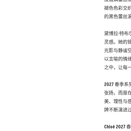
褪色色彩交
的黑色蕾丝
黛博拉·特布尔
灵感。她的
光影与静谧
以言喻的情
之中，让每
2027 春季
张扬，而是
美、理性与
牌不断演进
Chloé 20