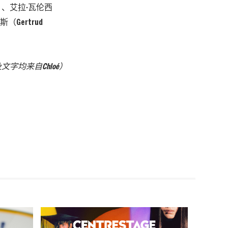
uza）、艾拉·瓦伦西
斯（Gertrud
及文字均来自
Chloé
）