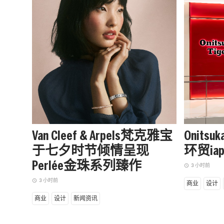
Van Cleef & Arpels梵克雅宝
Onits
于七夕时节倾情呈现
环贸i
Perlée金珠系列臻作
3 小时前
access_time
3 小时前
access_time
商业
设计
商业
设计
新闻资讯