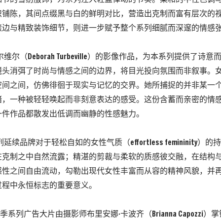
织铺陈，其间点缀黑与白的鲜明对比，营造出克制而富有层次的
滚边与精致装饰细节，则进一步赋予整个系列细腻而深邃的情感
维尔（Deborah Turbeville）的影像作品，为本系列提供了
镜头消弭了时尚与情感之间的边界，将目光投向氛围而非叙事。
空间之间，仿佛徘徊于现实与记忆的交界。她所捕捉的并非某一
绪，一种被轻轻唤起而非刻意表达的感受。这份含蓄而亲密的情
一件作品都散发出低调而幽静的性感魅力。
系列延续品牌对于轻松自如的女性气质（effortless femininity
在克制之中自然流露；精湛的剪裁与柔软的质感彼交融，在结构
感性之间自由流动，勾勒出现代女性丰富而从容的精神风貌，并
过程中永恒标志的重要意义。
27 春季系列广告大片由摄影师布里安娜·卡波齐（Brianna Capozzi