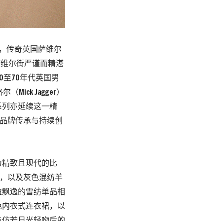
时，传奇英国萨维尔
，将萨维尔街严谨而精湛
至70年代英国男
ick Jagger）
系列亦延续这一精
为品牌传承与持续创
为精致且现代的比
套，以及灰色混纺羊
盈飘逸的雪纺单品相
色内衣式连衣裙，以
与仿若日光轻吻后的