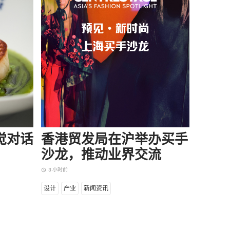
味觉对话
香港贸发局在沪举办买手
当所
沙龙，推动业界交流
却逆
3 小时前
4 小时前
access_time
access_time
设计
产业
新闻资讯
商业
产