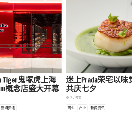
uka Tiger鬼塚虎上海
迷上Prada荣宅以
apm概念店盛大开幕
共庆七夕
3 小时前
access_time
新闻资讯
商业
产业
新闻资讯