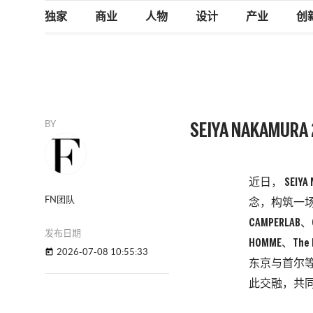
独家
商业
人物
设计
产业
创
BY
SEIYA NAKAM
近日， SEI
FN团队
念，构筑一场
CAMPERLAB、C
发布日期
HOMME、Th
2026-07-08 10:55:33
today
东京与首尔
此交融，共