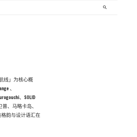
search
「换季航线」为核心概
ge 、
urogouchi、SOLID
、安特卫普、马略卡岛、
装格韵与设计语汇在