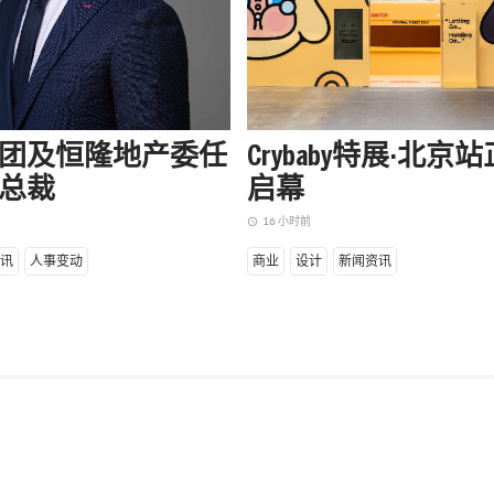
团及恒隆地产委任
Crybaby特展·北京
总裁
启幕
16 小时前
access_time
讯
人事变动
商业
设计
新闻资讯