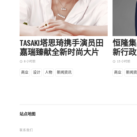
TASAKI塔思琦携手演员田
恒隆集
嘉瑞臻献全新时尚大片
新行政
8 小时前
15 小时前
access_time
access_time
商业
设计
人物
新闻资讯
商业
新闻资
站点地图
联系我们