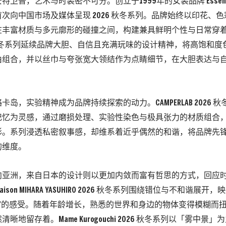
卫普，艺术与时装密不可分。创立于1999年的女装品牌 Essentiel 
次向中国市场及媒体呈现 2026 秋冬系列。品牌始终以印花、
在丰富材质与多元廓形的碰撞之间，构建兼具鲜明个性与日常穿
 秋冬系列延续品牌大胆、自信且充满玩味的设计精神，将高饱和
由组合，并以丝巾与夸张宽大领结作为点睛细节，在大胆表达与
卡岛，实验精神成为品牌持续探索的动力。CAMPERLAB 2026 
记忆为灵感，通过磨损处理、实验性染色与极具张力的材质组合
形。系列浸透私密叙事感，却维系着近乎偶然的和谐，将品牌先
的维度。
向亚洲，来自日本的设计则以更加内敛而富有哲思的方式，回应
ison MIHARA YASUHIRO 2026 秋冬系列围绕错位与不和谐展
下”的感受。随着年龄增长，熟悉的世界和身边的物体变得模糊而
晰地留存着。Mame Kurogouchi 2026 秋冬系列以「雾中