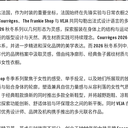
达法国，作为时装的重要坐标，法国始终在先锋实验与日常衣橱
、Courrèges、The Frankie Shop 与 VEJA 共同勾勒出法式设计语
nge 2026 秋冬系列以几何形态为灵感，探索服装在身体上的结构与
的版型设计与天然、再生材质实践可持续理念。Courrèges 202
，并进一步精进和深化品牌的美学表达。而 2026 秋冬系列中，Nicolas
 80 年代的品牌档案中汲取灵感，借由纯净廓形、经典鱼子酱纹材
市女性衣橱。
nkie Shop 冬季系列聚焦于女性的感受、举手投足，以及她们所展
与贴合身体的轮廓，塑造兼具自信力量感与从容利落的女性气质。V
，于经典鞋款焕新的同时推出多款全新鞋型，并将越野跑鞋、凉
探索功能创新、舒适体验与环保理念之间的新平衡。同时 VEJA
球优秀设计师、品牌及机构携手推出的多元联名作品。