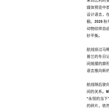
来到比利时安特
媒体预览中首
设计语言，
橱。2026
动物纹样自
妙平衡。
航线掠过马略
普兰的冬日
间摇摆的廓
语言推向新
航线随后驶
间的关系。Ma
“永恒的当
的碎片，依然清