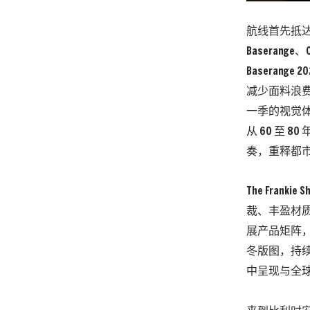
航线首先抵
Baserange
Basera
减少面料浪费
一季的视觉体系
从 60 至
奏，重释都
The Fra
裁、丰盈材质
展产品矩阵
冬版图，持续
中呈现与全