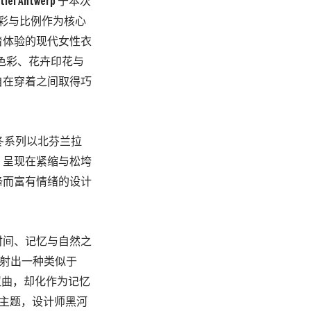
Antwerp 于本次
色彩与比例作为核心
着体验的现代女性衣
度色彩、花卉印花与
自在穿着之间取得巧
秋冬系列以北芬兰拉
，呈现在紧缩与松垮
锋而富有情绪的设计
时间、记忆与自然之
开，映射出一种类似于
扭曲，却化作为记忆
景」为主题，设计师黑河