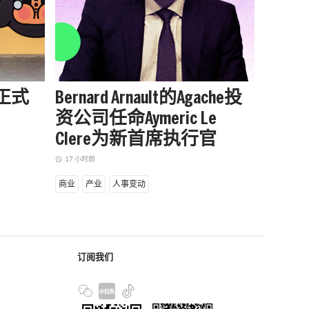
站正式
Bernard Arnault的Agache投
被中
资公司任命Aymeric Le
户外品
Clere为新首席执行官
增长
17 小时前
17 小时前
access_time
access_time
商业
产业
人事变动
商业
产
订阅我们