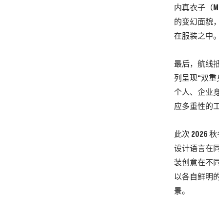
内真衣子（Ma
的变幻面貌，
在服装之中
最后，航线抵达
列呈现“双
个人、企业身份
应多重性的
此次 202
设计语言在同一
装创意在不
以各自鲜明的
景。