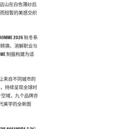
，将远山在白色薄纱后
轻盈而短暂的美感交织
E 2026 秋冬系
如转换、消解职业与
MME 制服构建为适
，让来自不同城市的
体预览，持续呈现全球时
片空域，九个品牌亦
当代美学的全新图