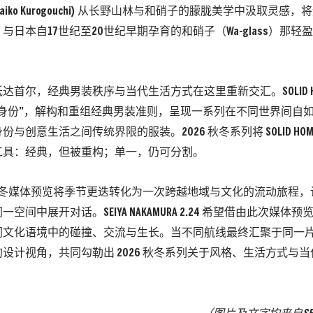
iko Kurogouchi) 从长野山林与和硝子的朦胧美学中汲取灵感
与日本自17世纪至20世纪早期孕育的和硝子（Wa-glass）那
。
首尔，经典男装秩序与当代生活方式在这里重新交汇。SOLID HOMM
重身份”，解构和重组经典男装准则，呈现一系列在不同世界间自
与创意生活之间传统界限的服装。2026 秋冬系列将 SOLID HO
工具：经典，但被重构；单一，仍可分割。
6 秋冬媒体预览将季节更迭转化为一次跨越地域与文化的流动旅程
空间中展开对话。SEIYA NAKAMURA 2.24 希望借由此次媒
同文化语境中的碰撞、交流与生长。当不同航线最终汇聚于同一
设计视角，共同勾勒出 2026 秋冬系列关于风格、生活方式与