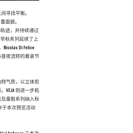
之间寻找平衡。
言的多重面貌。
运动轨迹，并持续通过
6 早秋系列延续了上
 Di Felice
质与昼夜流转的着装节
现的独特气质，以立体剪
EJA 则进一步拓
鞋及童鞋系列纳入秋
 亦于本次预览活动