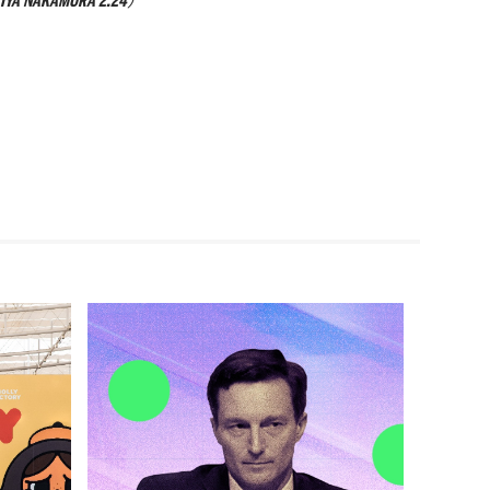
AKAMURA 2.24
）