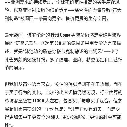
——
亚洲需求的持续走弱、全球不确定性推高的买手库存风
险，以及亚洲制造链的低价竞争——综合性的力量导致“意大
利制造”被逼回一条面向更窄、售价更贵的生存空间。
毫无疑问，佛罗伦萨的 Pitti Uomo 男装站仍然是全球男装界
最的“订货总部”。这次第 110 届的氛围如果用美学语言来描
述，就是“泳池边的质感穿搭与克制静谧的老钱风”——少了
孔雀男般的炫技打扮，多了纹理、亚麻、勃更第红和工艺细
节的展示。
但我们从商业语言来看，关注的落脚点则不在于热闹，而在
于买手行为的变化。此次的出席规模仍然可观，行业估算的
总访客量级在 11000 人左右，包含买手与非买手混合，但参
展商们更常提到的一个现象是：
“订单并没有消失，而是变
得更加集中于更安全的 SKU、更少的纵深、更快的翻单可能
性”。