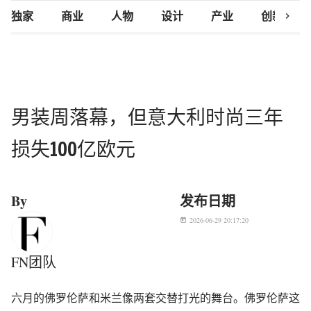
chevron_right
独家
商业
人物
设计
产业
创新研究
男装周落幕，但意大利时尚三年
损失100亿欧元
By
发布日期
2026-06-29 20:17:20
today
FN团队
六月的佛罗伦萨和米兰像两套交替打光的舞台。佛罗伦萨这