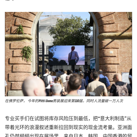
在佛罗伦萨， 今年的Pitti Uomo男装展迎来第110届，同时人流量破一万人次
专业买手们在试图将库存风险压到最低，把“意大利制造”从
带着光环的浪漫叙述重新拉回到现实的现金流考量。亚洲面
孔仍然频频出现在展场里，来自日本、韩国、中国香港的贸