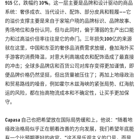
915 亿，跌幅约 10%。
这一层主要是品牌和设计驱动的商品
系统：奢侈成衣、当代设计、配饰、部分皮具和鞋履——它
的溢价支撑主要是来自于家喻户晓的品牌标识、品牌故事、
秀场地位和身份认同，但与此同时，偏于薄弱的生产出口能
力和过高溢价倍率往往是它的命门。三年损失100亿的来源
就在这里，中国和东亚的奢侈品消费需求放缓，叠加海外买
手游客的消费降温，对意大利高端成衣和配饰造成了最直接
的冲击；全球多品牌店和百货公司对库存变得更加谨慎，即
便品牌价格仍然坚挺，但出货量被压住了；再加上地缘政治
和贸易路线的噪音，例如霍尔木兹海峡的紧张局势、红海航
运的风险，都在抬高物流成本和不确定性，让买手更加保
守。
Capasa 自己也把希望放在国际局势缓和上，他说：“随着地
缘政治格局似乎正在朝着改善的方向发展，我们希望年底能
有一个比预期更好的收官。”这不是乐观主义的口号，而是