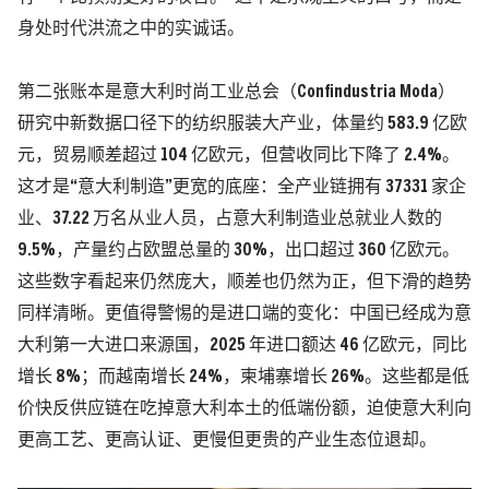
身处时代洪流之中的实诚话。
第二张账本是意大利时尚工业总会
（Confindustria Moda）
研究中新数据口径下的纺织服装大产业，
体量约 583.9 亿欧
元，贸易顺差超过 104 亿欧元，但营收同比下降了 2.4%。
这才是“意大利制造”更宽的底座
：全产业链拥有 37331 家企
业、37.22 万名从业人员，占意大利制造业总就业人数的
9.5%，产量约占欧盟总量的 30%，出口超过 360 亿欧元。
这些数字看起来仍然庞大，顺差也仍然为正，但下滑的趋势
同样清晰。更值得警惕的是进口端的变化：
中国已经成为意
大利第一大进口来源国，2025 年进口额达 46 亿欧元，同比
增长 8%；而越南增长 24%，柬埔寨增长 26%。
这些都是低
价快反供应链在吃掉意大利本土的低端份额，迫使意大利向
更高工艺、更高认证、更慢但更贵的产业生态位退却。