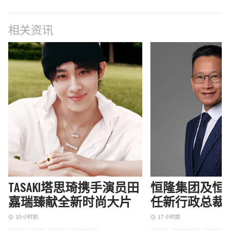
相关资讯
TASAKI塔思琦携手演员田
恒隆集团及恒
嘉瑞臻献全新时尚大片
任新行政总裁
10 小时前
17 小时前
access_time
access_time