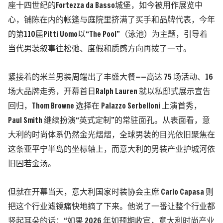
座十四世纪的Fortezza da Basso城堡，如今被用作展览中
心，铺陈在内的帐篷与庭院里挤满了买手和品牌代表，今年
的
第110届
Pitti Uomo
以“The Pool”
（泳池）
为主题，引导着
当代男装叙事往松弛、度假和质感方向再拨了一寸。
紧接着的米兰男装周端出了丰盛大餐——高达 75 场活动、16
场大品牌走秀，开幕首日Ralph Lauren 就以私邸式展示宣告
回归，
Thom Browne
选择在 Palazzo Serbelloni 上演首秀，
Paul Smith
继续扮演“英式定制”的常驻面孔。从表面看，意
大利的时尚体系仍然金光熠熠，全球男装的目光依旧聚焦在
这条亚平宁半岛的坐标轴上，而意大利的男装产业护城河依
旧固若金汤。
但就在开幕当天，意大利国家时装协会主席
Carlo Capasa
则
把这个行业滤镜痛快地摘了下来。他说了一番让整个行业都
竖起耳朵的话：
“如果 2026 年如预期收官，意大利时尚产业