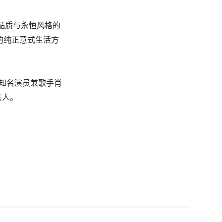
品质与永恒风格的
的纯正意式生活方
国知名演员兼歌手肖
言人。