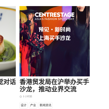
味觉对话
香港贸发局在沪举办买手
当所
沙龙，推动业界交流
却逆
5 小时前
6 小时前
access_time
access_time
设计
产业
新闻资讯
商业
产