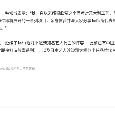
作，韩知城表示："我一直以来都很欣赏这个品牌对意大利工艺、
过即将展开的一系列项目，亲身体验并与大家分享Tod's所代表
。"
，延续了Tod's近几季邀请知名艺人代言的阵容——此前已有中
牌联袂打造胶囊系列），以及日本艺人渡边翔太相继出任品牌代
gerald
版权所有，严禁转载.