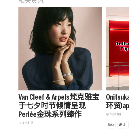
相关资讯
Van Cleef & Arpels梵克雅宝
Onits
于七夕时节倾情呈现
环贸i
Perlée金珠系列臻作
5 小时前
access_time
5 小时前
access_time
商业
设计