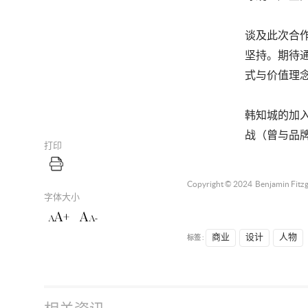
谈及此次合
坚持。期待通
式与价值理念
韩知城的加入
战（曾与品
打印
Copyright © 2024
Benjamin Fitz
字体大小
A+
A
A
A-
标签 :
商业
设计
人物