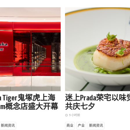
uka Tiger鬼塚虎上海
迷上Prada荣宅以
apm概念店盛大开幕
共庆七夕
5 小时前
access_time
新闻资讯
商业
产业
新闻资讯