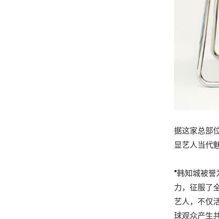
据这家总部
显艺人当代
"韩知城被
力，征服了全球
艺人，不仅
球观众产生共