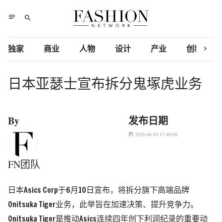
notes
search
chevron_right
独家
商业
人物
设计
产业
创新研究
日本亚瑟士宣布拆分鬼塚虎业务
By
发布日期
2026-06-10 17:49:08
today
FN团队
日本Asics Corp于6月10日宣布，将拆分旗下高端品牌
Onitsuka Tiger业务，此举旨在加速决策、提升竞争力。
Onitsuka Tiger是推动Asics连续四年创下利润纪录的重要动