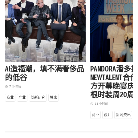
AI造福潮，填不满奢侈品
PANDORA潘
的低谷
NEWTALENT
方开幕晚宴庆
7 小时后
access_time
根时装周20周
商业
产业
创新研究
独家
11 小时前
access_time
商业
设计
新闻资讯