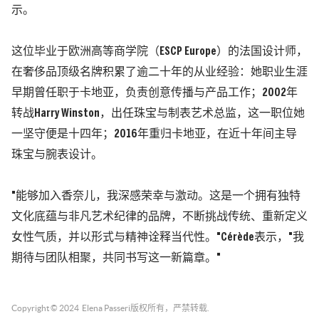
示。
这位毕业于欧洲高等商学院（ESCP Europe）的法国设计师，
在奢侈品顶级名牌积累了逾二十年的从业经验：她职业生涯
早期曾任职于卡地亚，负责创意传播与产品工作；2002年
转战Harry Winston，出任珠宝与制表艺术总监，这一职位她
一坚守便是十四年；2016年重归卡地亚，在近十年间主导
珠宝与腕表设计。
"能够加入香奈儿，我深感荣幸与激动。这是一个拥有独特
文化底蕴与非凡艺术纪律的品牌，不断挑战传统、重新定义
女性气质，并以形式与精神诠释当代性。"Cérède表示，"我
期待与团队相聚，共同书写这一新篇章。"
Copyright © 2024
Elena Passeri
版权所有，严禁转载.