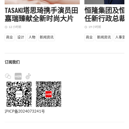
TASAKI塔思琦携手演员田
恒隆集团及恒
嘉瑞臻献全新时尚大片
任新行政总裁
12 小时前
19 小时前
access_time
access_time
商业
设计
人物
新闻资讯
商业
新闻资讯
人事变
订阅我们
沪ICP备2024073241号