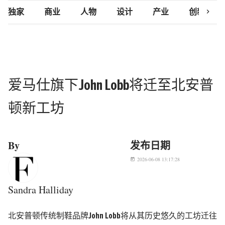
chevron_right
独家
商业
人物
设计
产业
创新研究
爱马仕旗下John Lobb将迁至北安普
顿新工坊
By
发布日期
2026-06-08 13:17:28
today
Sandra Halliday
北安普顿传统制鞋品牌
John Lobb
将从其历史悠久的工坊迁往