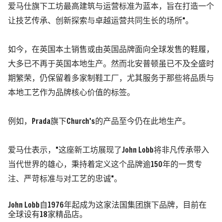
爱马仕旗下工坊最高建筑与运营标准为蓝本，旨在打造一个
让技艺传承、创新探索与卓越运营共同生长的场所
"
。
如今，在英国本土销售或由英国品牌面向全球发售的鞋履，
大多已不再于英国本地生产。然而北安普顿虽已不及全盛时
期繁荣，仍保留着多家制鞋工厂，尤其服务于那些将品质与
本地工艺作为品牌核心价值的标签。
例如，
Prada
旗下
Church's
的产品至今仍在此地生产。
爱马仕表示，
"
这座新工坊展现了
John Lobb
将非凡传承带入
当代世界的雄心，秉持着定义这个品牌逾
150
年的一贯专
注、严苛标准与对工艺的忠诚
"
。
John Lobb
自
1976
年起成为这家法国集团旗下品牌，目前在
全球设有
18
家精品店。