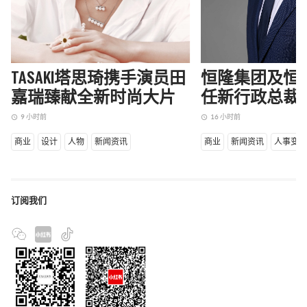
TASAKI塔思琦携手演员田
恒隆集团及恒
嘉瑞臻献全新时尚大片
任新行政总裁
9 小时前
16 小时前
access_time
access_time
商业
设计
人物
新闻资讯
商业
新闻资讯
人事变
订阅我们