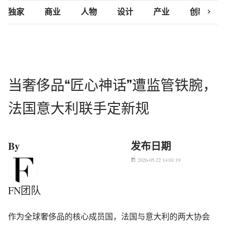
chevron_right
独家
商业
人物
设计
产业
创新研究
当奢侈品“匠心神话”遭监管铁腕，
法国意大利联手定新规
By
发布日期
2026-05-22 14:01:19
today
FN团队
作为全球奢侈品的核心成员国，法国与意大利的两大协会