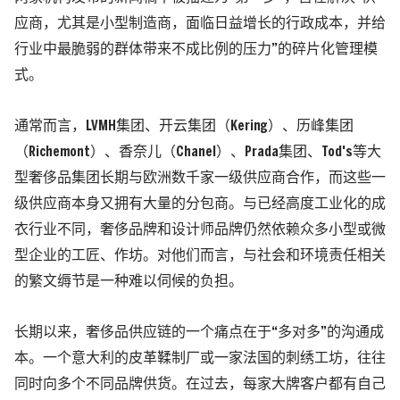
应商，尤其是小型制造商，面临日益增长的行政成本，并给
行业中最脆弱的群体带来不成比例的压力”的碎片化管理模
式。
通常而言，
LVMH
集团、开云集团
（Kering）
、历峰集团
（Richemont）
、香奈儿
（Chanel）
、Prada集团、
Tod's
等大
型奢侈品集团长期与欧洲数千家一级供应商合作，而这些一
级供应商本身又拥有大量的分包商。与已经高度工业化的成
衣行业不同，奢侈品牌和设计师品牌仍然依赖众多小型或微
型企业的工匠、作坊。对他们而言，与社会和环境责任相关
的繁文缛节是一种难以伺候的负担。
长期以来，奢侈品供应链的一个痛点在于“多对多”的沟通成
本。一个意大利的皮革鞣制厂或一家法国的刺绣工坊，往往
同时向多个不同品牌供货。在过去，每家大牌客户都有自己