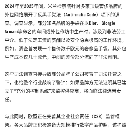
2024年至2025年间，米兰检察院针对多家顶级奢侈品牌的
外包网络展开了反黑手党法
（Anti-mafia Code）
项下的调
查。
调查显示，部分知名品牌的手袋在以Dior、Giorgio
Armani等命名的车间或外包作坊中生产时，涉及到非法劳工
中介、低于法定工资的薪酬以及安全隐患极高的工作环境。
例如，调查曾发现一个售价数千欧元的奢侈品手袋，其外包
生产成本仅几十欧元，中间的差价部分流向了非法剥削。
这些司法调查直接导致部分品牌子公司被置于司法托管之
下，也给整个行业敲响了警钟：如果品牌方无法证明其已建
立了“充分的控制系统”来监控供应商，将面临法律连带责
任。
与此同时，欧盟正在完善其企业社会责任
（CSR）
监管框
架。各大品牌正积极准备大规模推行数字产品护照，该护照