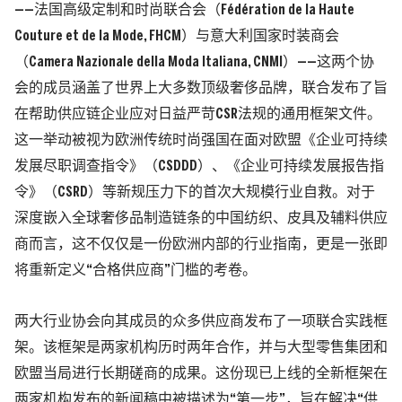
——法国高级定制和时尚联合会
（Fédération de la Haute
Couture et de la Mode, FHCM）
与意大利国家时装商会
（Camera Nazionale della Moda Italiana, CNMI）
——这两个协
会的成员涵盖了世界上大多数顶级奢侈品牌，联合发布了旨
在帮助供应链企业应对日益严苛
CSR
法规的通用框架文件。
这一举动被视为欧洲传统时尚强国在面对欧盟《企业可持续
发展尽职调查指令》
（CSDDD）
、《企业可持续发展报告指
令》
（CSRD）
等新规压力下的首次大规模行业自救。
对于
深度嵌入全球奢侈品制造链条的中国纺织、皮具及辅料供应
商而言，这不仅仅是一份欧洲内部的行业指南，更是一张即
将重新定义“合格供应商”门槛的考卷。
两大行业协会向其成员的众多供应商发布了一项联合实践框
架。该框架是两家机构历时两年合作，并与大型零售集团和
欧盟当局进行长期磋商的成果。这份现已上线的全新框架在
两家机构发布的新闻稿中被描述为“第一步”，旨在解决“供