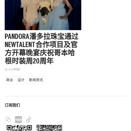
PANDORA潘多拉珠宝通过
路易威登202
NEWTALENT合作项目及官
辑
方开幕晚宴庆祝哥本哈
6 小时前
access_time
根时装周20周年
商业
设计
新闻资讯
4 小时前
access_time
商业
设计
新闻资讯
订阅我们