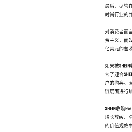
最后，尽管
时尚行业的
对消费者而言，
费主义，而Ev
亿美元的营
如果被SHE
为了迎合SH
户的抛弃。
链层面进行赋
SHEIN收
增长放缓、
的价值观故事