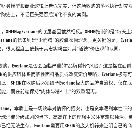
在财务模型和商业逻辑上看似完美，但这场收购的落地执行却充
并购史上，不乏巨头强吞后消化不良的案例。
SHEIN与Everlane的底层基因截然相反。SHEIN推崇的是“每
erlane的信条则是“少而精”的胶囊衣橱理念。更关键的是，Everl
收，很大程度上依赖于其忠实粉丝对其“道德”价值观的认同。
IN收购，Everlane是否会面临严重的“品牌稀释”风险？这是摆在
EIN的供应链体系而牺牲面料品质或改变定价策略，Everlane极
因此，SHEIN在收购后必须给予Everlane极大的品牌自治权，仅
能，而在前端保持“肉体与精神上”的双重隔离。
购Everlane，本质上是一场效率对情怀的招安，也是资本逐利本性
全球消费分级加剧的当下，高高在上的理想主义注定难以独活。
已经无法生存。Everlane需要用SHEIN的庞大机器来证明自己