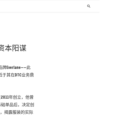
search
的资本阳谋
Everlane——此
低于其在
DTC
业务鼎
在2011年创立，他曾
基础单品后，决定创
度，揭露服装的实际