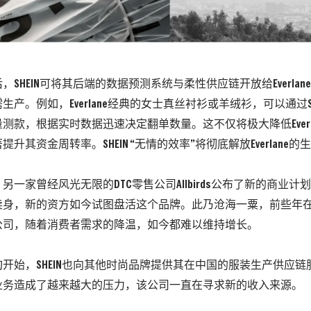
，SHEIN可将其后端的数据预测系统与
柔性供应链
开放给Everl
需生产。例如，
Everlane经典的女士真丝衬衫或羊绒衫，可以通过S
量测款，根据实时数据迅速决定翻单数量。
这不仅将极大降低Ever
升其资金周转率。SHEIN “无情的效率”将彻底解放Everlane的
另一家曾经风光无限的DTC零售公司
Allbirds
公布了新的商业计划
卖身，新的资方如今试图盘活这个品牌。此乃沧海一粟，前些年在
公司，随着消费者需求的降温，如今都难以维持增长。
开始，SHEIN也向其他时尚品牌提供其在中国的服装生产供应
业务造成了越来越大的压力，该公司一直在寻求新的收入来源。