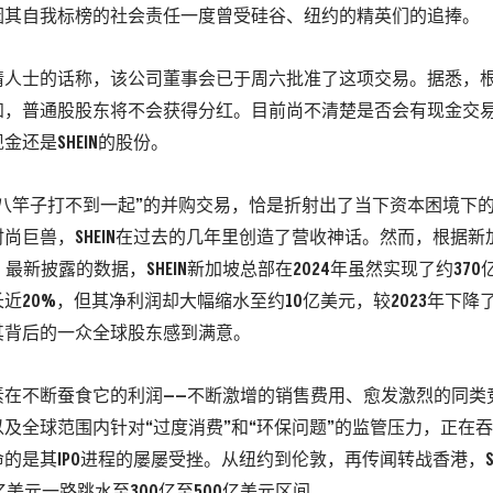
因其自我标榜的社会责任一度曾受硅谷、纽约的精英们的追捧。
情人士的话称，该公司董事会已于周六批准了这项交易。据悉，
知，普通股股东将不会获得分红。目前尚不清楚是否会有现金交
金还是SHEIN的股份。
“八竿子打不到一起”的并购交易，恰是折射出了当下资本困境下
尚巨兽，SHEIN在过去的几年里创造了营收神话。然而，根据
）
最新披露的数据，
SHEIN新加坡总部在2024年虽然实现了约37
近20%，但其净利润却大幅缩水至约10亿美元，较2023年下降了
其背后的一众全球股东感到满意。
素在不断蚕食它的利润——
不断激增的销售费用、愈发激烈的同类
及全球范围内针对“过度消费”和“环保问题”的监管压力，正在吞噬
的是其IPO进程的屡屡受挫。从纽约到伦敦，再传闻转战香港，SH
0亿美元一路跳水至300亿至500亿美元区间。