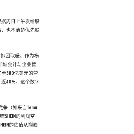
根据周日上午发给股
易，也不清楚优先股
的抱团取暖。作为横
新加坡会计与企业管
0亿至380亿美元的营
近40%。
这个数字
竞争
（如来自Temu
SHEIN的利润空
EIN的估值从巅峰