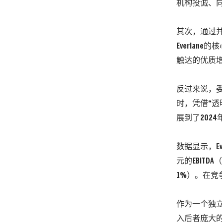
机构投诚、
其次，通过并
Everla
触达的优质
反过来说，委
时，凭借“透
展到了202
数据显示，
元的EBITDA
（
1%）
。
在竞
作为一个独立
入后者庞大的