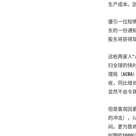
生产成本。
援引一位知
东的一份通
股东将获得现
这桩两家人
扫全球的快时
理局
（ACRA
收，同比增长
显然不会令
但是客观因
的冲击）
，以
间。
更为致命
时期的100