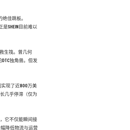
的绝佳跳板。
是SHEIN目前难以
多的救生筏。曾几何
的DTC独角兽。但发
制实现了近800万美
长几乎停滞
（仅为
IN，它不仅能瞬间接
大幅降低物流与运营