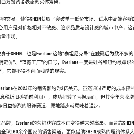
向西方投资者表态的实体筹码。
购交易，使得SHEIN获取了突破单一低价市场、试水中高端客群
ne的核心用户是对价格相对不敏感、追求品质与设计感的城市中产，这正
增量市场。
身于SHEIN，也是Everlane这艘“泰坦尼克号”在触礁后为数不
明定价”、“道德工厂”的口号，Everlane一度是硅谷和纽约最耀眼
4年，它却不得不直面残酷的现实。
Everlane在2023年的销售额约为2亿美元，虽然通过严苛的成本控
息税折旧摊销前利润）
，成功扭转了亏损局面，但其全年营收增
争日益惨烈的服饰赛道，原地踏步就意味着退步。
品牌，Everlane的营销获客成本正变得越来越高昂。而背靠SHE
全球160余个国家的销售渠道，更能借助SHEIN成熟的履约体系