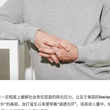
一定程度上缓解社会责任层面的舆论压力。立足于美国的Everlan
定价”的鼻祖，自打诞生以来便带着“道德光环”。将其收入囊中，SH