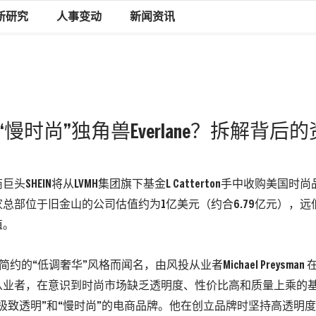
新研究
人事变动
新闻资讯
购“慢时尚”独角兽Everlane？拆解背后
头SHEIN将从LVMH集团旗下基金L Catterton手中收购美国时尚品牌
家总部位于旧金山的公司估值约为1亿美元
（约合6.79亿元）
，远
值。
约的“低调奢华”风格而闻名，由风投从业者Michael Preysman 
从业者，在意识到时尚市场缺乏透明度、性价比高和质量上乘的
极致透明”和“慢时尚”的电商品牌。他在创立品牌时坚持高透明