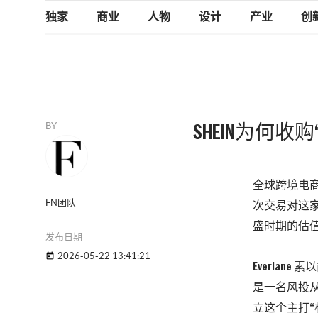
独家
商业
人物
设计
产业
创
BY
SHEIN为何收
全球跨境电商巨
FN团队
次交易对这
盛时期的估
发布日期
2026-05-22 13:41:21
today
Everlane
素以简
是一名风投
立这个主打“