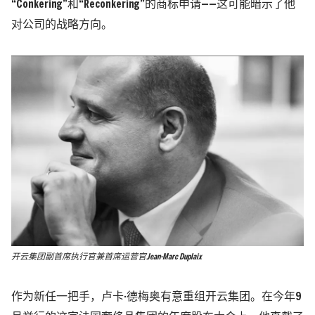
“Conkering”和“Reconkering”的商标申请——这可能暗示了他
对公司的战略方向。
开云集团副首席执行官兼首席运营官Jean-Marc Duplaix
作为新任一把手，卢卡·德梅奥有意重组开云集团。在今年9