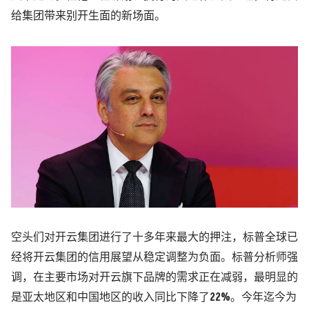
给集团带来别开生面的新场面。
空头们对开云集团进行了十多年来最大的押注，标普全球已
经将开云集团的信用展望从稳定调整为负面。标普分析师强
调，在主要市场对开云旗下品牌的需求正在减弱，最明显的
是亚太地区和中国地区的收入同比下降了22%。今年迄今为