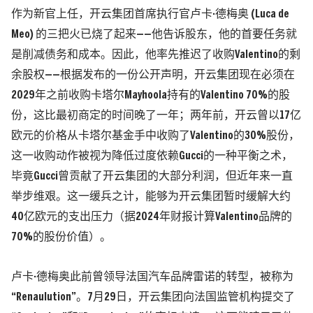
作为新官上任，开云集团首席执行官卢卡·德梅奥 (Luca de
Meo) 的三把火已烧了起来——他告诉股东，他的首要任务就
是削减债务和成本。因此，他率先推迟了收购Valentino的剩
余股权——根据发布的一份公开声明，开云集团现在必须在
2029年之前收购卡塔尔Mayhoola持有的Valentino 70%的股
份，这比最初商定的时间晚了一年；两年前，开云曾以17亿
欧元的价格从卡塔尔基金手中收购了Valentino的30%股份，
这一收购动作被视为降低过度依赖Gucci的一种平衡之术，
毕竟Gucci曾贡献了开云集团的大部分利润，但近年来一直
举步维艰。这一缓兵之计，能够为开云集团暂时缓解大约
40亿欧元的支出压力（据2024年财报计算Valentino品牌的
70%的股份价值）。
卢卡·德梅奥此前曾领导法国汽车品牌雷诺的转型，被称为
“Renaulution”。7月29日，开云集团向法国监管机构提交了