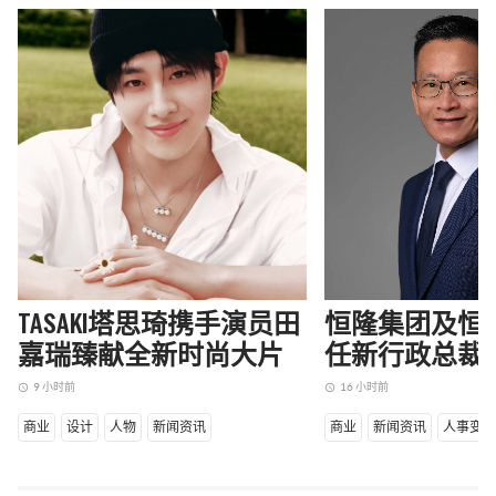
TASAKI塔思琦携手演员田
恒隆集团及恒
嘉瑞臻献全新时尚大片
任新行政总裁
9 小时前
16 小时前
access_time
access_time
商业
设计
人物
新闻资讯
商业
新闻资讯
人事变