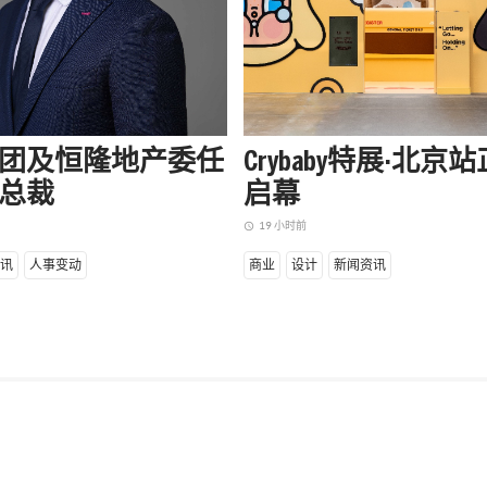
团及恒隆地产委任
Crybaby特展·北京
总裁
启幕
19 小时前
access_time
讯
人事变动
商业
设计
新闻资讯