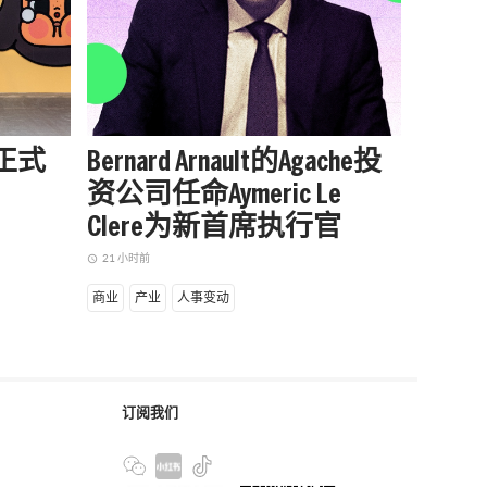
站正式
Bernard Arnault的Agache投
被中
资公司任命Aymeric Le
户外品
Clere为新首席执行官
增长
21 小时前
21 小时前
access_time
access_time
商业
产业
人事变动
商业
产
订阅我们