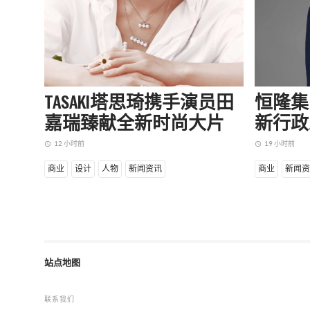
TASAKI塔思琦携手演员田
恒隆集
嘉瑞臻献全新时尚大片
新行政
12 小时前
19 小时前
access_time
access_time
商业
设计
人物
新闻资讯
商业
新闻资
站点地图
联系我们