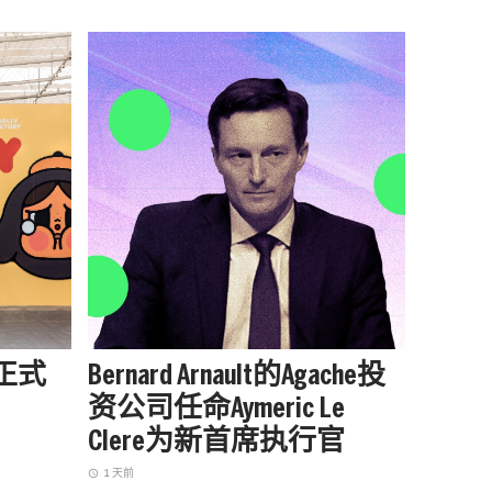
站正式
Bernard Arnault的Agache投
被中
资公司任命Aymeric Le
户外品
Clere为新首席执行官
增长
1 天前
1 天前
access_time
access_time