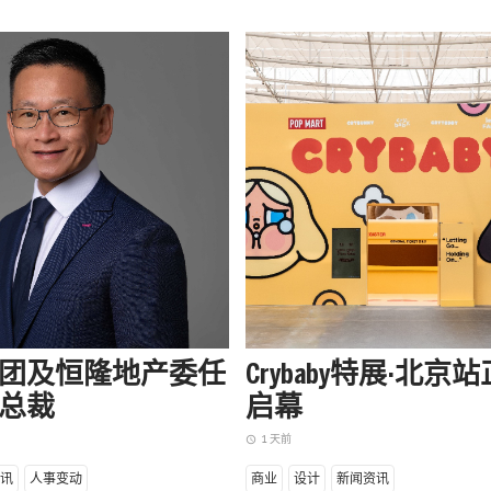
团及恒隆地产委任
Crybaby特展·北京
总裁
启幕
1 天前
access_time
讯
人事变动
商业
设计
新闻资讯