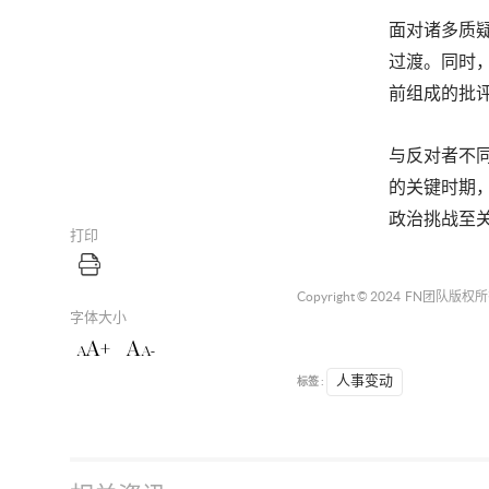
面对诸多质疑
过渡。同时
前组成的批
与反对者不同，
的关键时期，
政治挑战至
打印
Copyright © 2024
FN团队
版权所
字体大小
A+
A
A
A-
标签 :
人事变动