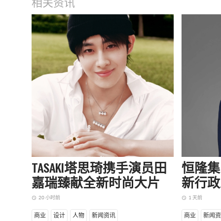
相关资讯
TASAKI塔思琦携手演员田
恒隆集
嘉瑞臻献全新时尚大片
新行政
20 小时前
1 天前
access_time
access_time
商业
设计
人物
新闻资讯
商业
新闻资