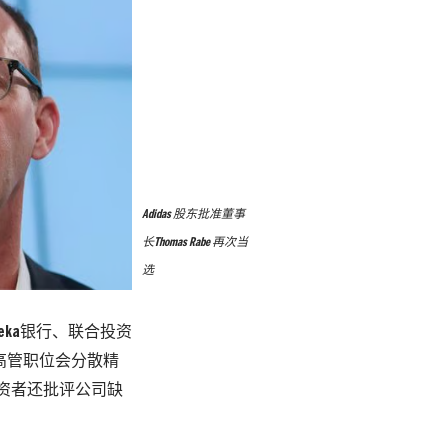
Adidas 股东批准董事
长Thomas Rabe 再次当
选
eka银行、联合投资
重高管职位会分散精
球投资者还批评公司缺