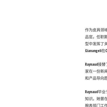
作为皮具领域
品官。任职期间
型中发挥了关键
Gianangel
Raynaud接
家在一份新闻
和产品导向
Raynaud毕业
知识。她曾在多
腕表部门工作，