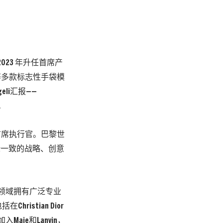
023 年升任首席产
ir等多款标志性手袋模
eli汇报——
职。
ni的首席执行官。巴黎世
标一致的战略、创意
时尚与配饰领域拥有广泛专业
istian Dior
aje和Lanvin，