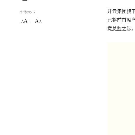
开云集团旗
字体大小
A+
A
已将前首席产品
A
A-
意总监之际