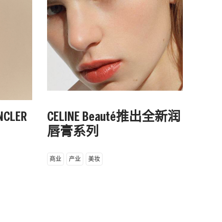
季起
马
商业
CLER
CELINE Beauté推出全新润
唇膏系列
商业
产业
美妆