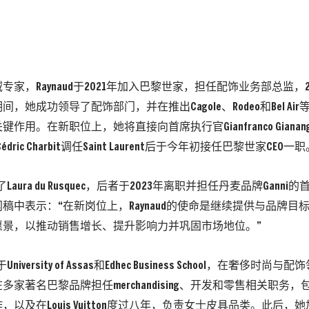
专家，Raynaud于2021年加入巴黎世家，担任配饰业务部总监，2
，她成功领导了配饰部门，并在推出Cagole、Rodeo和Bel A
作用。在新职位上，她将直接向首席执行官Gianfranco Gianang
i在Cédric Charbit调任Saint Laurent后于今年初接任巴黎世家CEO一
替了Laura du Rusquec，后者于2023年离职并担任丹麦品牌Gan
稿中表示：“在新岗位上，Raynaud的使命是继续提供与品牌目
愿景，以推动销售增长、提升影响力并巩固市场地位。”
于University of Assas和Edhec Business School，在奢侈
家著名巴黎品牌担任merchandising、开发和零售相关职务，包括在Chr
以及在Louis Vuitton度过八年，负责女士皮具品类。此后，她加入M