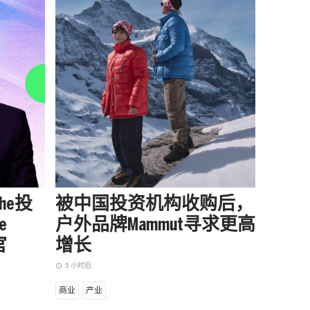
che投
被中国投资机构收购后，
Boss 
e
户外品牌Mammut寻求更高
Curw
官
增长
Kea
5 小时后
4 小时后
access_time
access_time
商业
产业
商业
设