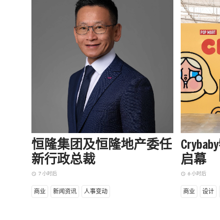
恒隆集团及恒隆地产委任
Cryb
新行政总裁
启幕
7 小时后
6 小时后
access_time
access_time
商业
新闻资讯
人事变动
商业
设计