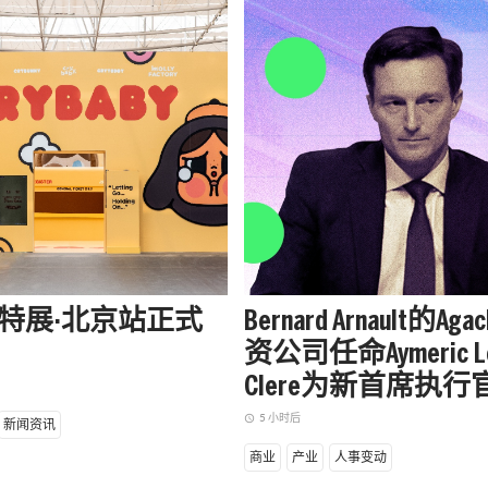
aby特展·北京站正式
Bernard Arnault的Aga
资公司任命Aymeric L
Clere为新首席执行
5 小时后
access_time
新闻资讯
商业
产业
人事变动