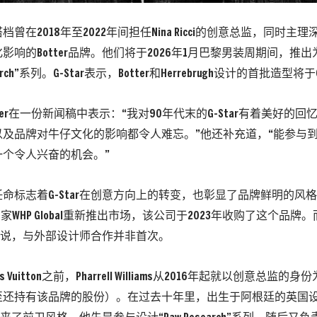
曾在2018年至2022年间担任Nina Ricci的创意总监，同时
响的Botter品牌。他们将于2026年1月巴黎男装周期间，推出为G
search”系列。G-Star表示，Botter和Herrebrugh设计的首批造型
 Botter在一份新闻稿中表示：“我对90年代末的G-Star有着美好
以及品牌对牛仔文化的影响都令人难忘。”他还补充道，“能参与
一个令人兴奋的机会。”
命标志着G-Star在创意方向上的转变，也彰显了品牌鲜明的风格
东家WHP Global重新推出市场，该公司于2023年收购了这个品牌。
ar来说，与外部设计师合作并非首次。
s Vuitton之前，Pharrell Williams从2016年起就以创意总监的身
还持有该品牌的股份）。在过去十年里，出生于阿根廷的英国设计师Ait