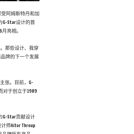
主理深受阿姆斯特丹和加
-Star设计的首
将于6月亮相。
的回忆。那些设计、我穿
到品牌的下一个发展
主张。目前，G-
而对于创立于1989
份为G-Star贡献设计
or Throup