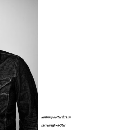
Rushemy Botter 和 Lisi
Herrebrugh - G-Star