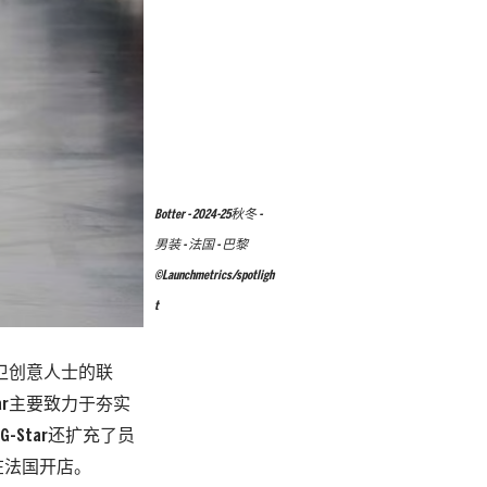
Botter - 2024-25秋冬 -
男装 - 法国 - 巴黎
©Launchmetrics/spotligh
t
了与前卫创意人士的联
tar主要致力于夯实
Star还扩充了员
在法国开店。