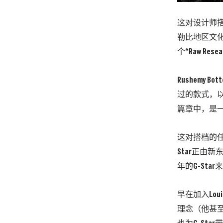
这对设计师搭档
勒比地区文化影
个“Raw Re
Rushemy
过的款式，
篇章中，是
这对搭档的任
Star正由新
年的G-St
早在加入Loui
理念（他甚至