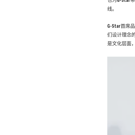
也为G-Sta
线。
G-Star首
们设计理念
是文化层面