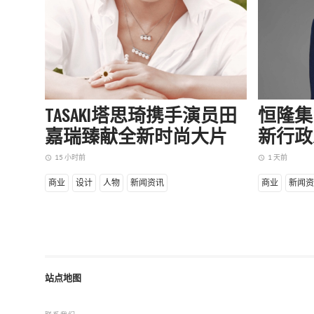
TASAKI塔思琦携手演员田
恒隆集
嘉瑞臻献全新时尚大片
新行政
15 小时前
1 天前
access_time
access_time
商业
设计
人物
新闻资讯
商业
新闻资
站点地图