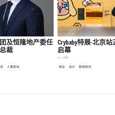
团及恒隆地产委任
Crybaby特展·北京
总裁
启幕
1 天前
access_time
讯
人事变动
商业
设计
新闻资讯