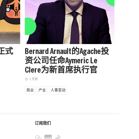
站正式
Bernard Arnault的Agache投
被中
资公司任命Aymeric Le
户外品
Clere为新首席执行官
增长
1 天前
1 天前
access_time
access_time
商业
产业
人事变动
商业
产
订阅我们