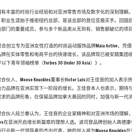
拥有丰富的时尚行业经验和对亚洲零售市场及数字化的深刻理解
，职业生涯始于维密纽约总部，是该总部的首位亚裔买手。回国
商部门的重要成员，参与多个新品类从无到有、销售额破亿的项
她联合创立专为亚洲女性打造的时尚运动服饰品牌Maia Active，
品牌在实体零售和电商平台的快速增长，该品牌现已被安踏集团
下青年领袖榜单（Forbes 30 Under 30 Asia）》。
伙人、Moose Knuckles董事长Victor Luis对王佳音的加入
助力品牌在亚洲实现下一阶段的增长。王佳音本人也表示，期待
需求的品牌形象，在保留品牌加拿大基因的同时，加强与新一代
理合伙人段兰春认为，王佳音的企业家精神和对亚洲市场的理解
Knuckles在亚洲开启增长新篇章的理想人选。波司登品牌创始人高
行业新一代领导者的杰出代表，她的加入将为Moose Knuckle