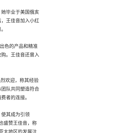
。她毕业于美国俄亥
后，王佳音加入小红
目。
凭借出色的产品和精准
收购。王佳音还曾入
表示热烈欢迎，称其经验
与团队共同塑造符合
消费者的连接。
，使其成为引领
德康也盛赞王佳音，称
s在亚太地区的发展注