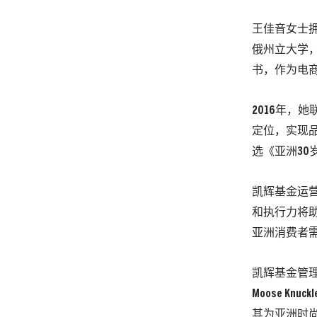
王佳音女士
俄州立大学
书，作为电
2016年，
定位，实现
选《亚洲30岁以
凯辉基金运营合
和执行力将
亚洲消费者
凯辉基金管
Moose 
其为亚洲时尚