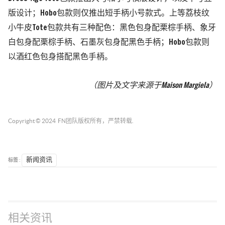
版设计；Hobo包款则仅推出短手柄小号款式。上等荔枝纹
小牛皮Tote包款共有三种配色：黑色包身配栗棕手柄、象牙
白包身配栗棕手柄、石墨灰包身配黑色手柄；Hobo包款则
以酒红色包身搭配黑色手柄。
（图片及文字来源于Maison Margiela）
Copyright © 2024
FN团队
版权所有，严禁转载.
标签 :
新闻资讯
相关资讯