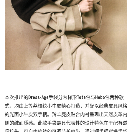
本次推出的Dress-Age手袋分为梯形Tote包与Hobo包两种款
式，均由上等荔枝纹小牛皮精心打造，并配以经典皮具风格
的光面小牛皮双手柄。羚羊麂皮贴合内衬呈现出天然皮革内
侧的绒面质感。此款手袋最具代表性的设计特色在于配有磁
吸接头、可自由旋转的可调节长肩带，通过短手柄背携手袋