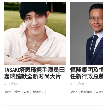
TASAKI塔思琦携手演员田
恒隆集团及恒
嘉瑞臻献全新时尚大片
任新行政总裁
14 小时前
20 小时前
access_time
access_time
商业
设计
人物
新闻资讯
商业
新闻资讯
人事变