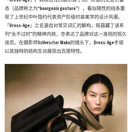
「Dress-Age」。其标志性的廓形源于资产阶层的无意识姿
态（品牌称之为“bourgeois gesture”），看似随性的线条重
现了上世纪中叶隐约代表资产阶级时装美学的设计风潮。
「Dress-Age」之名源自对常见词汇的解构，既蕴藏了该系
列“永不过时”的精神内核，亦表达了品牌对这一准则的恒久
迷恋。在摄影师Szilveszter Mako的镜头下，Dress-Age手袋
以其独特的结构生动展现出百搭特性。