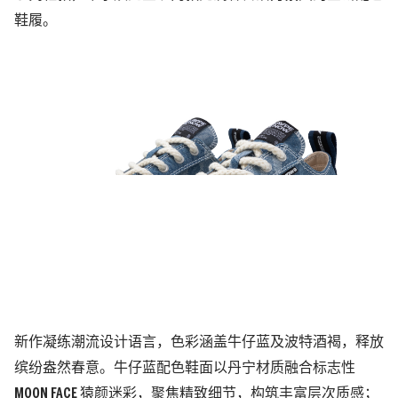
鞋履。
新作凝练潮流设计语言，色彩涵盖牛仔蓝及波特酒褐，释放
缤纷盎然春意。牛仔蓝配色鞋面以丹宁材质融合标志性
MOON FACE 猿颜迷彩，聚焦精致细节，构筑丰富层次质感；