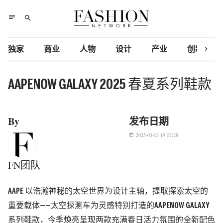
notes
search
chevron_right
独家
商业
人物
设计
产业
创新研究
AAPENOW GALAXY 2025 春夏系列鞋款
By
发布日期
2025-03-03 19:07:28
today
FN团队
AAPE 以浩瀚神秘的太空世界为设计主轴，提取探索太空的
重要载体——太空探测车为灵感特别打造的AAPENOW GALAXY
系列鞋款，今季焕亮呈现两款充满春日活力氛围的全新配色