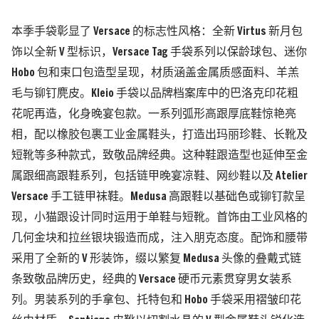
本季手袋彰显了 Versace 的标志性风格：全新 Virtus 新月包
饰以全新 V 型标识，Versace Tag 手袋系列以保龄球包、迷你
Hobo 包和束口包造型呈现，材质涵盖金属质感面料、羊羔
毛与铆钉麂皮。Kleio 手袋以品牌档案库中的巴洛克印花粗
花呢再造，化身晚宴包款。一系列弧形高跟厚底鞋惊艳亮
相，配以橡胶包裹工业金属鞋头，打造出玛丽珍鞋、长靴及
短靴等多种款式，致敬品牌经典。这种鞋跟造型也延伸至金
属跟细高跟鞋系列，包括链甲晚宴凉鞋、网纱鞋以及 Atelier
Versace 手工链甲袜鞋。Medusa 高跟鞋以基础色或铆钉款呈
现，小猫跟设计同时运用于单鞋与短靴。首饰由工业风格的
几何金块和拉丝银块锻造而成，注入朋克态度。配饰和腰带
采用了全新的 V 形装饰，缀以繁复 Medusa 头像的叠戴式链
条致敬品牌历史，经典的 Versace 硬币元素贯穿男女装系
列。男装系列的手拿包、托特包和 Hobo 手袋采用褶皱印花