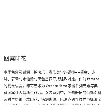
图案印花
本季色彩灵感源于摇滚乐与贵族美学的碰撞——鎏金、赤
绯、群青与水仙黄与黑色基调形成强烈对比。作为 Versace
的视觉语言，印花艺术为 Versace Home 家居系列元素等典
藏图案注入崭新生命力。女装系列中，芭蕾舞裙的绗缝面料
及衬里缀饰五款印花，猎豹斑纹、巴洛克涡卷纹样与摇滚宝