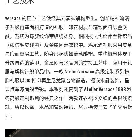
工艺技术
Versace 的匠心工艺使经典元素被解构重生。创新精神流淌
于升级再造面料打造的礼服：印花材质与精致面料层叠交
融，裁切为螺旋纹饰带缠绕裙身。相同技法也延伸至针织品
（如仿毛皮线圈）及金属网连衣裙中。鸡尾酒礼服采用皮革
与缎面叠层工艺，随身形起伏如流动雕塑。重构概念体现于
升级再造的链甲、金属网与水晶网的拼接工艺中，应用于礼
服与解构针织单品中。一款 AtelierVersace 高级定制系列抹
胸礼服以 3D 打印再生尼龙聚合物锻造，镶嵌水晶装饰，呈
现汽车漆面般色彩。本系列还复刻了 Atelier Versace 1998 秋
冬高级定制系列的经典之作：两款连衣裙以交织的金银线织
就，缀以珠饰、水晶和管珠装饰，尽显摇滚与奢华的交融魅
力。