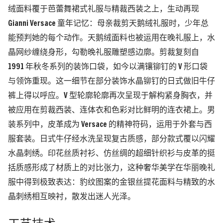
绒面料覆于芭蕾舞裙式礼服与精裁西装之上，生动再现
Gianni Versace 童年记忆：母亲裁剪天鹅绒礼服时，少年总
能预判她的每个动作。天鹅绒面料也被运用在晚礼服上，水
晶网纱缠绕身形，勾勒晚礼服雕塑感边廓。剪裁复刻自
1991 年秋冬系列的装饰口袋，如今以满镶铆钉的 V 形口袋
与领饰重现。这一细节在部分装饰水晶铆钉的日式做旧牛仔
裤上得以呼应。V 型轮廓轮廓再次呈现于解构紧身胸衣，并
被应用在剪裁西装、连体衣和色彩对比鲜明的连衣裙上。男
装系列中，皮革成为 Versace 的精神符码，运用于外套与西
服套装。日式牛仔经水洗呈现复古质感，部分款式覆以闪耀
水晶刺绣。印花丝质衬衫、仿丝绸的超细针织衫与皮革的挺
括质感形成了材质上的对比张力，这种奢华美学在华丽晚礼
服中得到极致表达：豹纹图案的金银丝提花面料与精致的水
晶刺绣相互映衬，散发出迷人光泽。