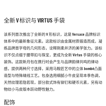
全新 V 标识与 VIRTUS 手袋
该系列首次推出了全新的 V 形标识，这是 Versace 品牌标识
体系中的最新象征元素。这款标识由金属材质锻造而成，凝
练品牌首字母的几何形态，诠释刚柔并济的美学张力。该标
识不仅点缀于腰带扣与珠宝，更成为全新 Virtus 手袋的核心
装饰。这款新月包在携行时会产生与品牌韵律共鸣的律动
感，提供两种尺寸选择，采用马鞍匠艺中的立体 bombé凸面
造型与特殊缝线工艺。包身选用细腻小牛皮呈现本季色调，
天然纹理若隐若现，部分款式饰有铆钉和硬币元素，另有动
物纹小马皮版本跃动野性魅力。
配饰