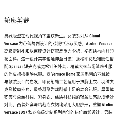
轮廓剪裁
典藏版型在现代视角下重获新生。女装系列从 Gianni
Versace 为芭蕾舞剧设计的戏服中汲取灵感，Atelier Versace
高级定制礼服以束腰设计搭配反重力伞裙，裙撑结构内衬印
花面料。这一设计美学也延伸至日装：蓬松印花短裙随性搭
配 Spencer 短夹克或宽松针织外套，精裁大衣与绗缝晚礼服
的俏皮裙摆相映成趣。受 Versace Home 家居系列的羽绒被
与软装设计的启发，印花绗缝工艺运用于抹胸上衣、羽绒夹
克及披肩外套，最终凝聚为戏剧感十足的舞会礼服。厚重体
积感与蕾丝衬裙、紧身衣、丝质衬衫裙的轻盈质感形成精妙
对比。西装外套与精裁连衣裙均采用大胆廓形，重塑 Atelier
Versace 1997 秋冬高级定制系列首创的错位肩线设计。男装