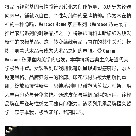
将品牌视觉基因与情感符码转化为创作能量，以历史为径通
向未来，铺就以自由、个性与纯粹的品牌精神。作为内在精
神的一种隐喻，Versace Home 家居系列（Versace 乃是最早
推出家居系列的时装品牌之一）将装饰面料重新编织为焕发
新生的衣橱单品。这一转变蕴藏着品牌内在的共生关系：模
糊了身着艺术品与成为艺术品之间的界限。受 Gianni
Versace 私邸室内美学的启发，本季将新古典主义与当代美
学极致并置。女装系列以戏剧化笔触呈现雕塑感廓形，融入
朋克风格。品牌典藏中的轮廓、印花与材质被大胆解构重
组，绽放颠覆性新生。男装系列则以雕塑感剪裁为框架，融
入丰富印花与奢华装饰。通过皮革与丝绸面料的运用，诠释
品牌在严谨与性感之间独有的张力。该系列秉承品牌恒久哲
学：忠于本我，极致演绎，铭刻非凡。