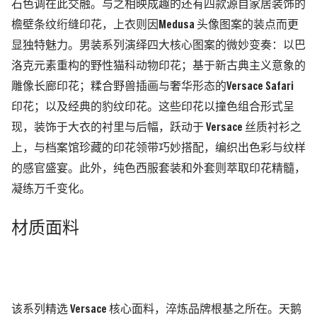
石色调在此交融。与之相映成趣的还有四款源自家居装饰的
檐壁条纹绗缝印花，上衣则因Medusa 头像图案的装点而更
显独特魅力。男装系列演绎四大核心图案的微妙变奏：以巴
洛克元素重构的野性猫科动物印花；基于新古典主义意象的
雕像长廊印花；糅合野兽插画与奢华形态的Versace Safari
印花；以及经典的豹纹印花。这些印花以撞色组合形式呈
现，装饰于大衣的衬里与后幅，跃动于 Versace 丝质衬衫之
上，与档案馆珍藏的印花领带巧妙搭配，编织出色彩与纹样
的感官盛宴。此外，纯色西服套装和外套则萃取印花精髓，
凝练万千变化。
材质面料
该系列精选 Versace 核心面料，淬炼品牌根基之所在。天鹅