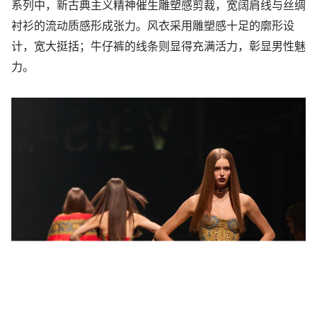
系列中，新古典主义精神催生雕塑感剪裁，宽阔肩线与丝绸
衬衫的流动质感形成张力。风衣采用雕塑感十足的廓形设
计，宽大挺括；牛仔裤的线条则显得充满活力，彰显男性魅
力。