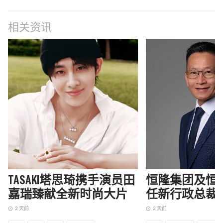
相关资讯
TASAKI塔思琦携手演员田
恒隆集团及恒
嘉瑞臻献全新时尚大片
任新行政总裁
2 天前
2 天前
access_time
access_time