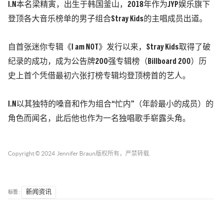
I.N本名梁精寅，出生于韩国釜山，2018年作为JYP娱乐旗下
登顶各大音乐榜单的男子组合Stray Kids的主唱成员出道。
自首张迷你专辑《I am NOT》发行以来，Stray Kids取得了破
纪录的成功，成为公告牌200强专辑榜（Billboard 200）历
史上首个凭借最初六张打榜专辑均登顶榜首的艺人。
I.N以其独特的嗓音和作为组合“忙内”（年龄最小的成员）的
角色而闻名，此后他也作为一名独唱歌手崭露头角。
Copyright © 2024
Jennifer Braun
版权所有，严禁转载.
标签 :
新闻资讯