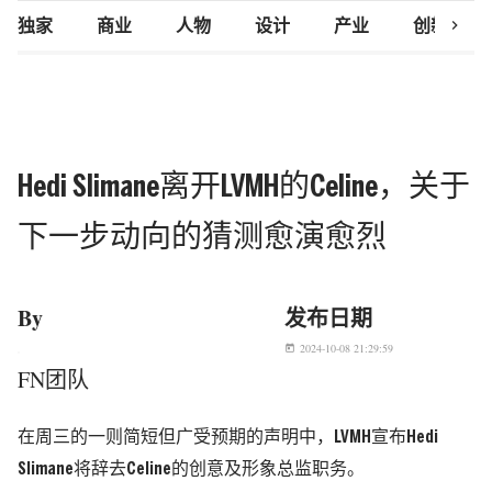
chevron_right
独家
商业
人物
设计
产业
创新研究
Hedi Slimane离开LVMH的Celine，关于
下一步动向的猜测愈演愈烈
By
发布日期
2024-10-08 21:29:59
today
FN团队
在周三的一则简短但广受预期的声明中，LVMH宣布Hedi
Slimane将辞去Celine的创意及形象总监职务。