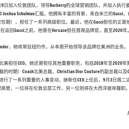
于9月9日加入伦敦团队，领导Burberry的全球营销团队，并加入执
y CEO Joshua Schulman汇报。他拥有丰富的背景，来自米兰的Guc
任期），担任了一系列高级职位。最近，他在Gucci担任的正是他将在
在返回Gucci之前，他曾在Versace担任首席品牌官，直至2020年
n-Wander，她将常驻纽约市，从本周开始领导该品牌在美洲的业务。
北美担任CEO。她还曾担任其他重要职务，包括2018年至2020年期间
的时期）Coach北美总裁、Christian Dior Couture的副总裁以及G
ry近日进行了一系列重要的人事变动，继新任CEO上任后，9月3日周
键高管，一位将在伦敦总部工作，另一位则将在大西洋彼岸履职