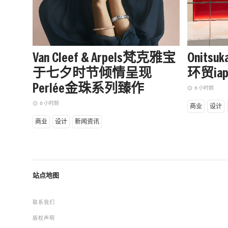
Van Cleef & Arpels梵克雅宝
Onits
于七夕时节倾情呈现
环贸i
Perlée金珠系列臻作
6 小时前
access_time
6 小时前
access_time
商业
设计
商业
设计
新闻资讯
站点地图
联系我们
版权声明