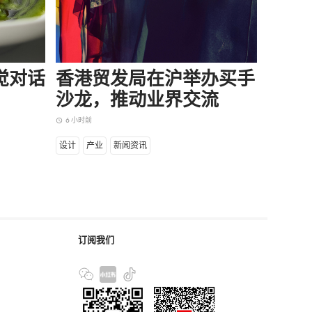
味觉对话
香港贸发局在沪举办买手
当所
沙龙，推动业界交流
却逆
6 小时前
7 小时前
access_time
access_time
设计
产业
新闻资讯
商业
产
订阅我们