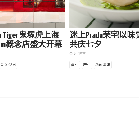
uka Tiger鬼塚虎上海
迷上Prada荣宅以
apm概念店盛大开幕
共庆七夕
6 小时前
access_time
新闻资讯
商业
产业
新闻资讯