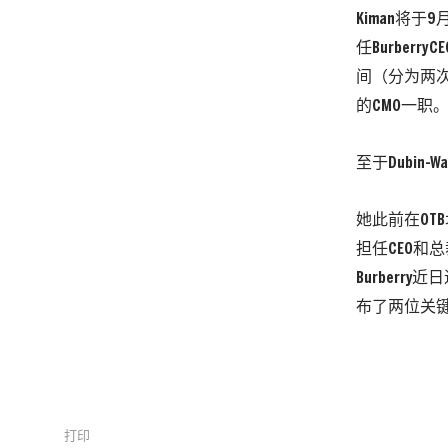
Kiman将
任Burberr
间（分为两次
的CMO一职。
至于Dubi
她此前在OTB
担任CEO和总裁
Burber
布了两位关
打印