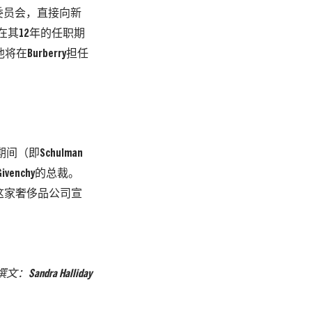
行委员会，直接向新
ci，在其12年的任职期
Burberry担任
。
（即Schulman
ivenchy的总裁。
二这家奢侈品公司宣
。
撰文：
Sandra Halliday