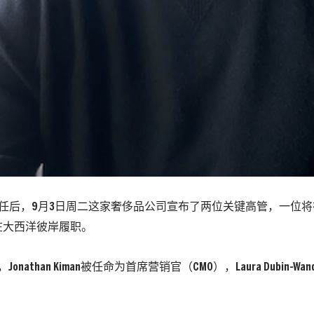
上任后，9月3日周二这家奢侈品公司宣布了两位关键高管，一位
在大西洋彼岸履职。
ry，Jonathan Kiman被任命为首席营销官（CMO），Laura Dubin-