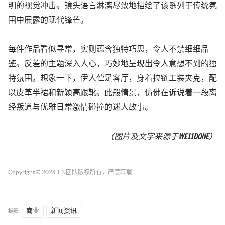
明的视觉冲击。镜头语言淋漓尽致地描绘了该系列于传统氛
围中展露的现代锋芒。
每件作品看似寻常，实则蕴含独特巧思，令人不禁细细品
鉴。反差的主题深入人心，巧妙地呈现出令人意想不到的独
特氛围。想象一下，伊人伫足客厅，身着拉链工装夹克，配
以皮革半裙和新颖高跟靴。此般情景，仿佛在诉说着一段离
经叛道与优雅日常激情碰撞的迷人故事。
（图片及文字来源于
WE11DONE）
Copyright © 2024
FN团队
版权所有，严禁转载.
标签 :
商业
新闻资讯