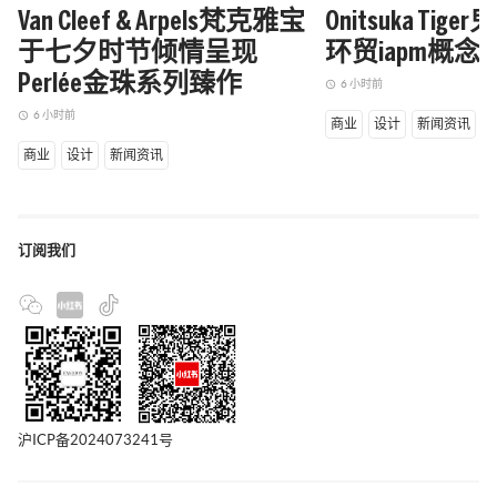
Van Cleef & Arpels梵克雅宝
Onitsuka Ti
于七夕时节倾情呈现
环贸iapm概
Perlée金珠系列臻作
6 小时前
access_time
6 小时前
access_time
商业
设计
新闻资讯
商业
设计
新闻资讯
订阅我们
沪ICP备2024073241号