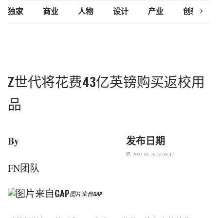
chevron_right
独家
商业
人物
设计
产业
创新研究
Z世代将花费43亿英镑购买返校用
品
By
发布日期
2024-08-26 16:58:17
today
FN团队
图片来自GAP