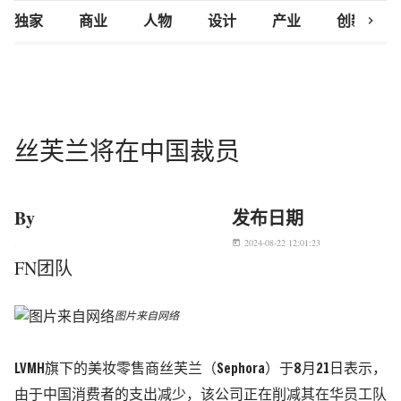
chevron_right
独家
商业
人物
设计
产业
创新研究
丝芙兰将在中国裁员
By
发布日期
2024-08-22 12:01:23
today
FN团队
图片来自网络
LVMH旗下的美妆零售商丝芙兰（Sephora）于8月21日表示，
由于中国消费者的支出减少，该公司正在削减其在华员工队