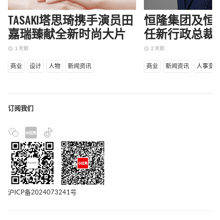
TASAKI塔思琦携手演员田
恒隆集团及恒
嘉瑞臻献全新时尚大片
任新行政总裁
1 天前
2 天前
access_time
access_time
商业
设计
人物
新闻资讯
商业
新闻资讯
人事变
订阅我们
沪ICP备2024073241号