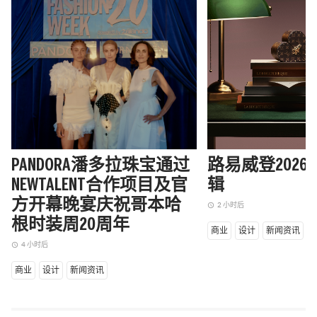
PANDORA潘多拉珠宝通过
路易威登202
NEWTALENT合作项目及官
辑
方开幕晚宴庆祝哥本哈
2 小时后
access_time
根时装周20周年
商业
设计
新闻资讯
4 小时后
access_time
商业
设计
新闻资讯