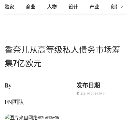
chevron_right
独家
商业
人物
设计
产业
创新研究
香奈儿从高等级私人债务市场筹
集7亿欧元
By
发布日期
2024-07-31 14:50:14
today
FN团队
图片来自网络