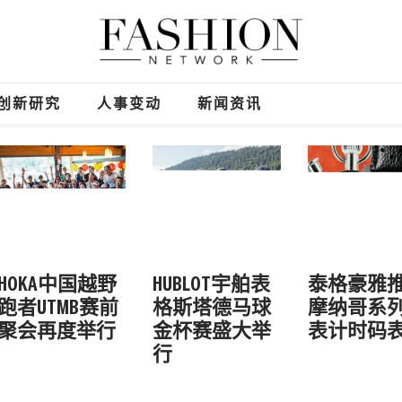
创新研究
人事变动
新闻资讯
HOKA中国越野
HUBLOT宇舶表
泰格豪雅
跑者UTMB赛前
格斯塔德马球
摩纳哥系
聚会再度举行
金杯赛盛大举
表计时码
行