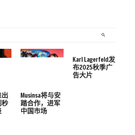
search
Karl Lagerfeld发
布2025秋季广
告大片
推出
Musinsa将与安
列秒
踏合作，进军
表
中国市场