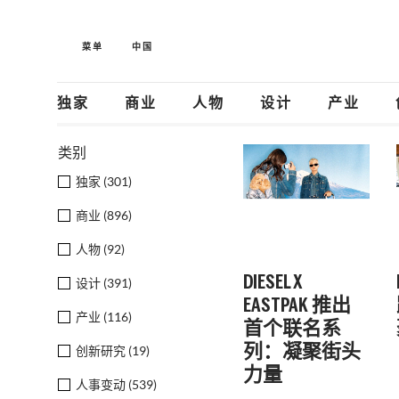
菜单
中国
独家
商业
人物
设计
产业
类别
独家 (
301
)
商业 (
896
)
人物 (
92
)
DIESEL X
设计 (
391
)
EASTPAK 推出
产业 (
116
)
首个联名系
列：凝聚街头
创新研究 (
19
)
力量
人事变动 (
539
)