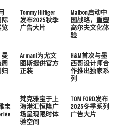
月
Tommy Hilfiger
Malbon启动中
国际
发布2025秋季
国战略，重塑
展览
广告大片
高尔夫文化体
验
，曼
Armani为尤文
H&M首次与墨
装周
图斯提供官方
西哥设计师合
回归
正装
作推出独家系
列
梵克雅宝于上
TOM FORD发布
克雅宝
海港汇恒隆广
2025冬季系列
lée
场呈现限时体
广告大片
验空间