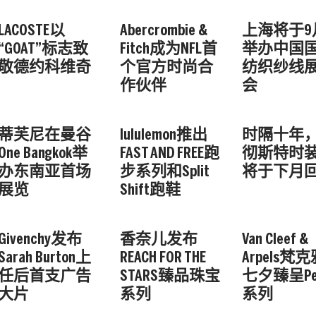
LACOSTE以
Abercrombie &
上海将于9
“GOAT”标志致
Fitch成为NFL首
举办中国
敬德约科维奇
个官方时尚合
纺织纱线
作伙伴
会
蒂芙尼在曼谷
lululemon推出
时隔十年
One Bangkok举
FAST AND FREE跑
彻斯特时
办东南亚首场
步系列和Split
将于下月
展览
Shift跑鞋
Givenchy发布
香奈儿发布
Van Cleef &
Sarah Burton上
REACH FOR THE
Arpels梵
任后首支广告
STARS臻品珠宝
七夕臻呈Per
大片
系列
系列