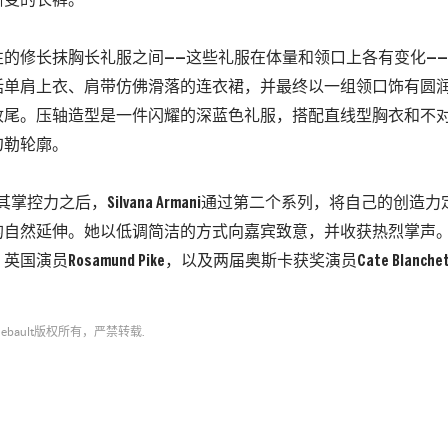
渐变的长裤。
性的修长抹胸长礼服之间——这些礼服在体量和领口上各有变化—
括单肩上衣、肩带仿佛滑落的连衣裙，并最终以一组领口饰有圆
收尾。压轴造型是一件闪耀的深蓝色礼服，搭配直线型胸衣和不
勾勒轮廓。
掌控力之后，Silvana Armani通过第二个系列，将自己的创造力定
的自然延伸。她以低调简洁的方式向嘉宾致意，并收获热烈掌声
演员Rosamund Pike，以及两届奥斯卡获奖演员Cate Blanche
ebault
版权所有，严禁转载.