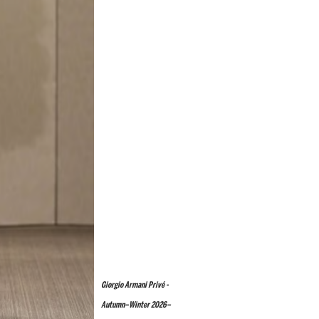
Giorgio Armani Privé -
Autumn–Winter 2026–