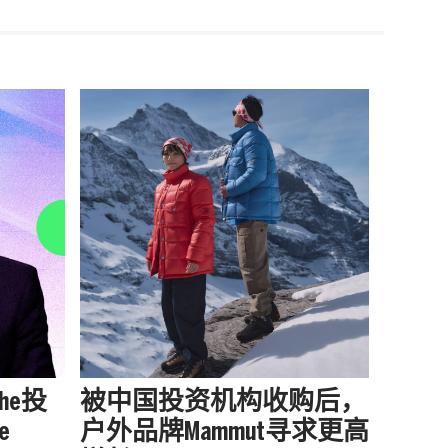
che投
被中国投资机构收购后，
Boss 
e
户外品牌Mammut寻求更高
Curw