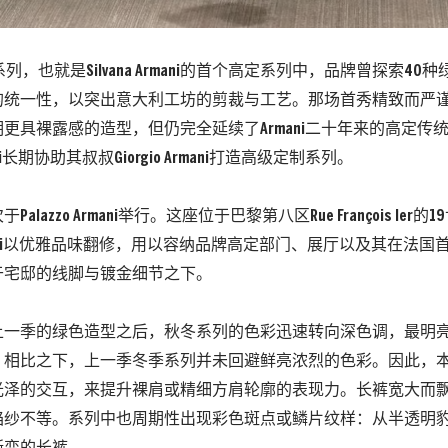
系列，也就是Silvana Armani的首个高定系列中，品牌曾探索4
的统一性，以突出意大利工坊的剪裁与工艺。那场首秀精致而严
更具裸露感的造型，但仍完全延续了Armani二十年来的高定传
rmani长期协助其叔叔Giorgio Armani打造高级定制系列。
alazzo Armani举行。这座位于巴黎第八区Rue François Ier
o Armani以优雅品味翻修，用以容纳品牌高定部门、展厅以及其在法
于宅邸的线脚与镀金细节之下。
上一季的绿色造型之后，秋冬系列的色彩迅速转向深色调，最明
；相比之下，上一季冬季系列并未回避鲜亮浓烈的色彩。因此，
光泽的交互，来提升裸肩或精细方肩轮廓的表现力。
长裤宽大而
绉纱不等。系列中也周期性出现彩色斑点或鳞片纹样：从半透明