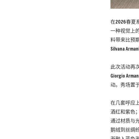
在2026春夏
一种视觉上
料带来比预期
Silvana A
此次活动再次于P
Giorgi
动。秀场置
在几套呼应
酒红和紫色
通过材质与
鹅绒到丝绸