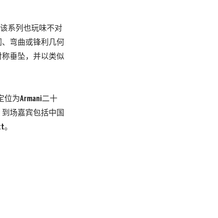
—该系列也玩味不对
润、弯曲或锋利几何
对称垂坠，并以类似
位为Armani二十
。到场嘉宾包括中国
tt。