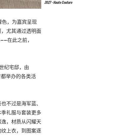
2027 - Haute Couture
0种绿色，为嘉宾呈现
谨，尤其通过透明面
统——在此之前，
的19世纪宅邸，由
国首都举办的各类活
亮也不过是海军蓝、
本季礼服与套装更多
飘逸，材质从闪耀天
豹纹上衣，到图案逐