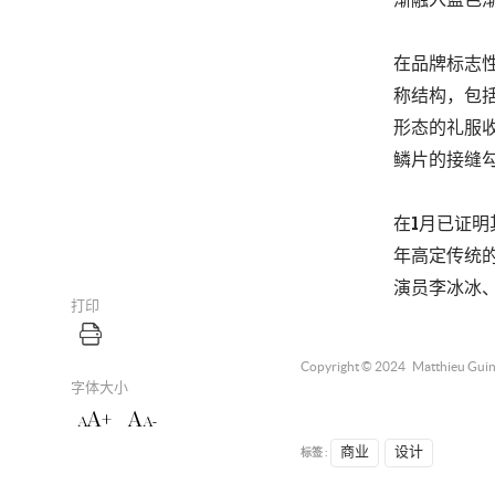
渐融入蓝色
在品牌标志
称结构，包
形态的礼服
鳞片的接缝
在1月已证明其
年高定传统
演员李冰冰、英国
打印
Copyright © 2024
Matthieu Guin
字体大小
A+
A
A
A-
标签 :
商业
设计