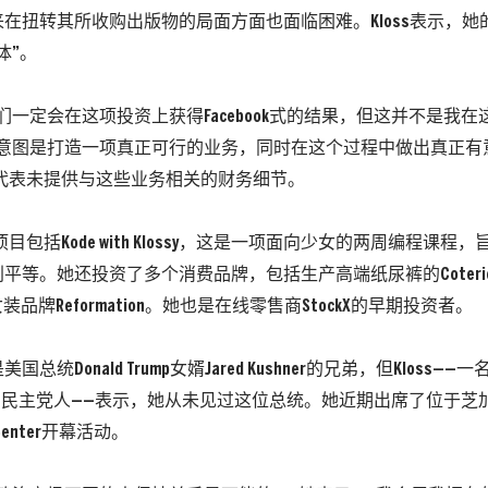
在扭转其所收购出版物的局面方面也面临困难。Kloss表示，她
体”。
们一定会在这项投资上获得Facebook式的结果，但这并不是我在这里
的意图是打造一项真正可行的业务，同时在这个过程中做出真正有
d方面代表未提供与这些业务相关的财务细节。
他项目包括Kode with Klossy，这是一项面向少女的两周编程课
平等。她还投资了多个消费品牌，包括生产高端纸尿裤的Coteri
女装品牌Reformation。她也是在线零售商StockX的早期投资者。
总统Donald Trump女婿Jared Kushner的兄弟，但Kloss——一名
hood的民主党人——表示，她从未见过这位总统。她近期出席了位于芝加
al Center开幕活动。