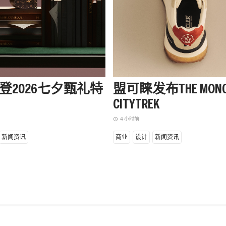
登2026七夕甄礼特
盟可睐发布THE MONC
CITYTREK
4 小时前
access_time
新闻资讯
商业
设计
新闻资讯