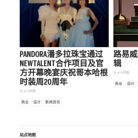
PANDORA潘多拉珠宝通过
路易威
NEWTALENT合作项目及官
辑
方开幕晚宴庆祝哥本哈根
4 小时前
access_time
时装周20周年
商业
设计
2 小时前
access_time
商业
设计
新闻资讯
站点地图