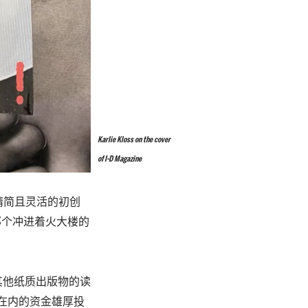
Karlie Kloss on the cover
of I-D Magazine
一种“精简且灵活的初创
那个冲进着火大楼的
其他纸质出版物的读
hiong在内的资金雄厚投