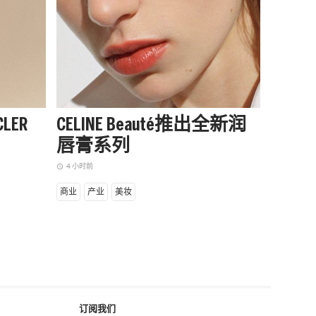
LER
CELINE Beauté推出全新润
阿迪达
唇膏系列
季起
赛队
4 小时前
access_time
6 小时前
access_time
商业
产业
美妆
商业
设
订阅我们