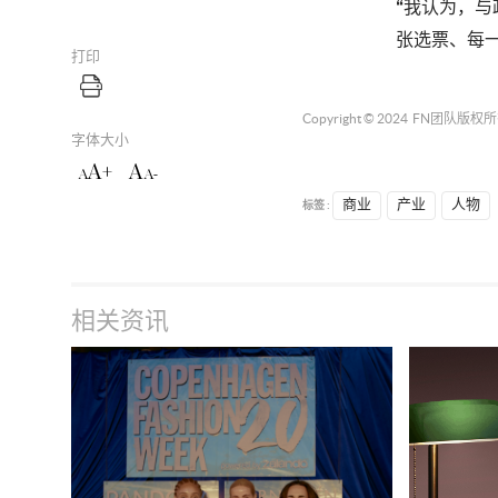
“我认为，与
张选票、每
打印
Copyright © 2024
FN团队
版权所
字体大小
A+
A
A
A-
标签 :
商业
产业
人物
相关资讯