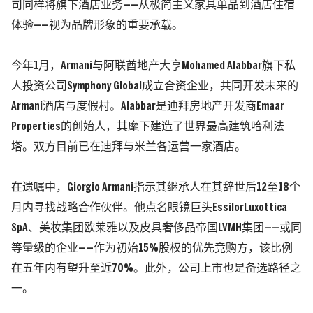
司同样将旗下酒店业务
——
从极简主义家具单品到酒店住宿
体验
——
视为品牌形象的重要承载。
今年
1
月，
Armani
与阿联酋地产大亨
Mohamed Alabbar
旗下私
人投资公司
Symphony Global
成立合资企业，共同开发未来的
Armani
酒店与度假村。
Alabbar
是迪拜房地产开发商
Emaar
Properties
的创始人，其麾下建造了世界最高建筑哈利法
塔。双方目前已在迪拜与米兰各运营一家酒店。
在遗嘱中，
Giorgio Armani
指示其继承人在其辞世后
12
至
18
个
月内寻找战略合作伙伴。他点名眼镜巨头
EssilorLuxottica
SpA
、美妆集团欧莱雅以及皮具奢侈品帝国
LVMH
集团
——
或同
等量级的企业
——
作为初始
15%
股权的优先竞购方，该比例
在五年内有望升至近
70%
。此外，公司上市也是备选路径之
一。