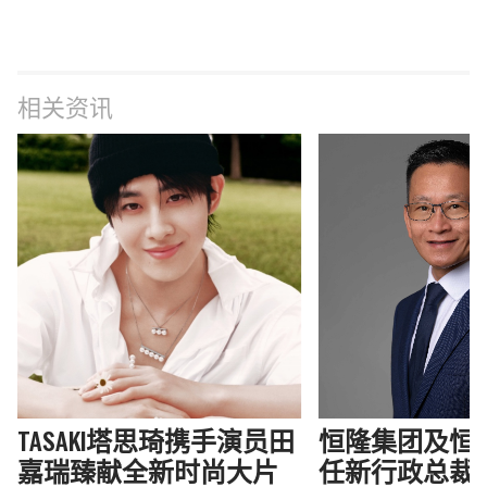
相关资讯
TASAKI塔思琦携手演员田
恒隆集团及恒
嘉瑞臻献全新时尚大片
任新行政总裁