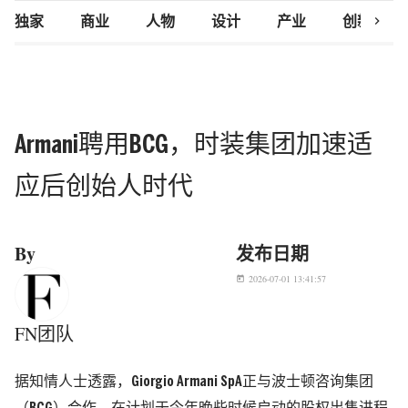
chevron_right
独家
商业
人物
设计
产业
创新研究
Armani聘用BCG，时装集团加速适
应后创始人时代
By
发布日期
2026-07-01 13:41:57
today
FN团队
据知情人士透露，
Giorgio Armani SpA
正与波士顿咨询集团