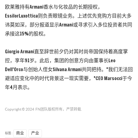
欧莱雅持有
Armani
香水与化妆品的长期授权，
EssilorLuxottica
则负责眼镜业务。上述优先竞购方目前大多
讳莫如深，部分报道显示
Armani
或寻求引入多位投资者共同
承接这
15%
的股权。
Giorgio Armani
直至辞世前夕仍对其时尚帝国保持着高度掌
控，享年
91
岁。此后，集团的创意方向由董事长
Leo
Dell'Orco
与创始人侄女
Silvana Armani
共同把持。
"
我们无法回
避适应变化中的时代背景这一现实需要，
"CEO Marsocci
于今
年
4
月表示。
Copyright © 2024
FN团队
版权所有，严禁转载.
标签 :
商业
产业