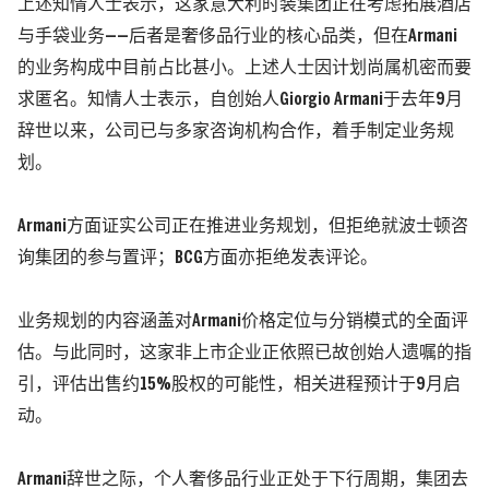
上述知情人士表示，这家意大利时装集团正在考
虑
拓展酒店
与手袋业务
——
后者是奢侈品行业的核心品类，但在
Armani
的业务构成中目前占比甚小。上述人士因计划尚属机密而要
求匿名。知情人士表示，自创始人
Giorgio Armani
于去年
9
月
辞世以来，公司已与多家咨询机构合作，着手制定业务规
划。
Armani
方面证实公司正在推进业务规划，但拒绝就波士顿咨
询集团的参与置评；
BCG
方面亦拒绝发表评论。
业务规划的内容涵盖对
Armani
价格定位与分销模式的全面评
估。与此同时，这家非上市企业正依照已故创始人遗嘱的指
引，评估出售约
15%
股权的可能性，相关进程预计于
9
月启
动。
Armani
辞世之际，个人奢侈品行业正处于下行周期，集团去