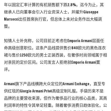
年以固定汇率计算的有机销售额下跌
2.8%
。迄今为止，其
继承人已向董事会引入行业资深人士，并擢升
Giuseppe
Marsocci
出任首席执行官，但总体上未对业务作出大幅调
整。
知情人士补充称，公司目前正考
虑
在
Emporio Armani
层面任
命高级创意职位。这条产品线提供售价
840
欧元的黑色连衣
裙与售价
1250
欧元的男士正装西装，在奢侈时尚领域属于相
对亲民的定价区间。公司发言人拒绝就
Emporio Armani
置
评。
Armani
旗下产品线横跨大众定位的
Armani Exchange
，直至专
供红毯的
Giorgio Armani Privé
高级定制礼服。手袋历来不是
品牌的主要营收来源，但作为奢侈品行业的核心品类，其高
利润率的特性令其举足轻重。随着奢侈消费日趋体验化，公