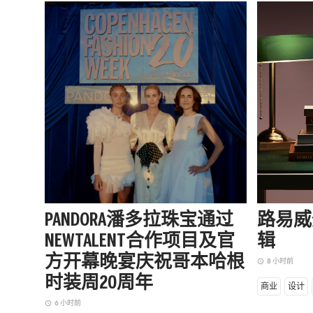
PANDORA潘多拉珠宝通过
路易威
NEWTALENT合作项目及官
辑
方开幕晚宴庆祝哥本哈根
8 小时前
access_time
时装周20周年
商业
设计
6 小时前
access_time