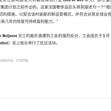
定是在启动由意大利籍首席执行官
Luca de Meo
牵头、旨在重
”集团计划之前作出的。这家法国奢侈品巨头将其描述为一个“艰
推迟的措施，以契合该时装屋的新运营模式，并符合对其全球业
未来几年内恢复可持续盈利能力。”
er McQueen
员工的裁员曾遭到工会的强烈反对，工会成员于
5
月
dicci
）走上街头举行了抗议活动。
i
版权所有，严禁转载.