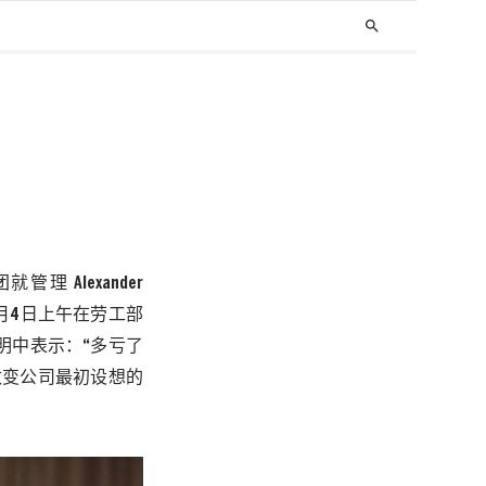
search
团
就管理
Alexander
月
4
日
上午在劳工部
明中表示：
“多亏了
改变公司最初设想的