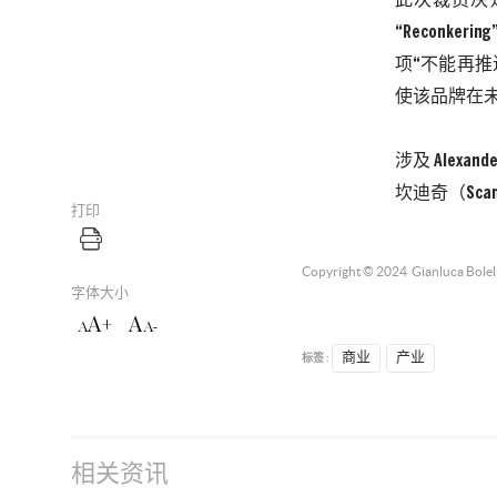
此次裁员决
“
Reconkering
项“不能再
使该品牌在
涉及
Alexand
坎迪奇（
Scan
打印
Copyright © 2024
Gianluca Bolell
字体大小
A+
A
A
A-
标签 :
商业
产业
相关资讯