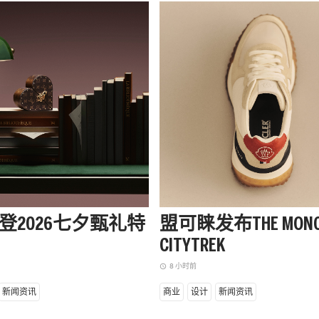
登2026七夕甄礼特
盟可睐发布THE MONC
CITYTREK
8 小时前
access_time
新闻资讯
商业
设计
新闻资讯