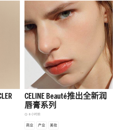
LER
CELINE Beauté推出全新润
阿迪达
唇膏系列
季起
赛队
8 小时前
access_time
11 小时前
access_time
商业
产业
美妆
商业
设