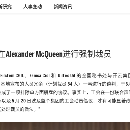
新研究
人事变动
新闻资讯
exander McQueen进行强制裁员
Filctem CGIL
、
Femca Cisl
和
Uiltec Uil
的全国秘书处与开云集
产基地宣布的人员冗余（计划裁员
54
人）一事进行的谈判，于
6
达成了一项排除单方面解雇的协议。事实上，工会在一份联合声
心以及
5
月
20
日波及整个集团的工会动员倡议，才有可能显著
式处理裁员的做法。”