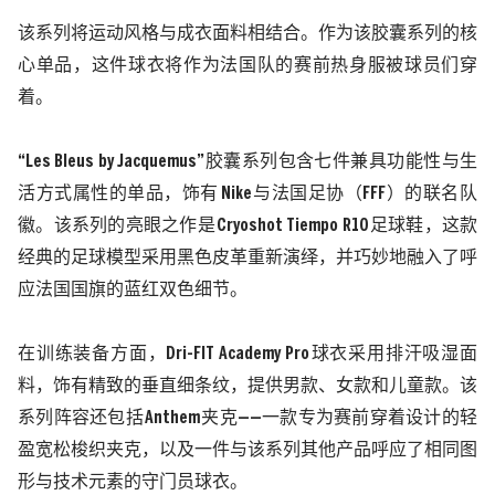
该系列将运动风格与成衣面料相结合。作为该胶囊系列的核
心单品，这件球衣将作为法国队的赛前热身服被球员们穿
着。
“
Les Bleus by Jacquemus
”胶囊系列包含七件兼具功能性与生
活方式属性的单品，饰有
Nike
与法国足协（
FFF
）的联名队
徽。该系列的亮眼之作是
Cryoshot Tiempo R10
足球鞋，这款
经典的足球模型采用黑色皮革重新演绎，并巧妙地融入了呼
应法国国旗的蓝红双色细节。
在训练装备方面，
Dri-FIT Academy Pro
球衣采用排汗吸湿面
料，饰有精致的垂直细条纹，提供男款、女款和儿童款。该
系列阵容还包括
Anthem
夹克——一款专为赛前穿着设计的轻
盈宽松梭织夹克，以及一件与该系列其他产品呼应了相同图
形与技术元素的守门员球衣。