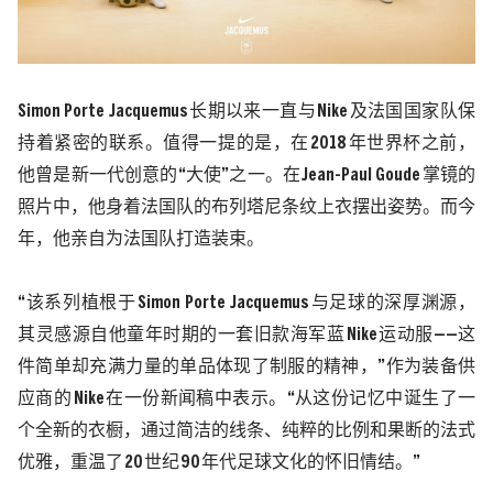
Simon Porte Jacquemus
长期以来一直与
Nike
及法国国家队保
持着紧密的联系。值得一提的是，在
2018
年世界杯之前，
他曾是新一代创意的“大使”之一。在
Jean-Paul Goude
掌镜的
照片中，他身着法国队的布列塔尼条纹上衣摆出姿势。而今
年，他亲自为法国队打造装束。
“该系列植根于
Simon Porte Jacquemus
与足球的深厚渊源，
其灵感源自他童年时期的一套旧款海军蓝
Nike
运动服——这
件简单却充满力量的单品体现了制服的精神，”作为装备供
应商的
Nike
在一份新闻稿中表示。“从这份记忆中诞生了一
个全新的衣橱，通过简洁的线条、纯粹的比例和果断的法式
优雅，重温了
20
世纪
90
年代足球文化的怀旧情结。”