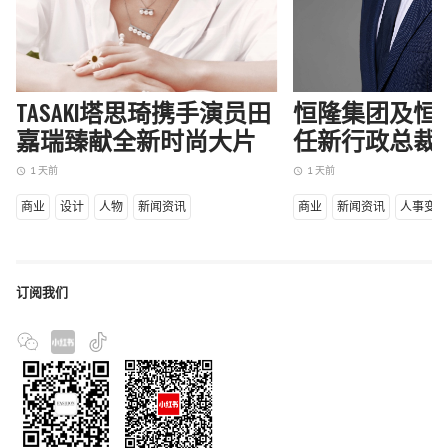
TASAKI塔思琦携手演员田
恒隆集团及恒
嘉瑞臻献全新时尚大片
任新行政总裁
1 天前
1 天前
access_time
access_time
商业
设计
人物
新闻资讯
商业
新闻资讯
人事变
订阅我们