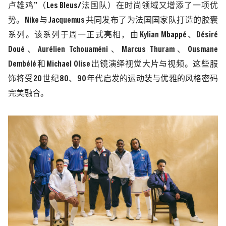
卢雄鸡”（
Les Bleus/
法国队）在时尚领域又增添了一项优
势。
Nike
与
Jacquemus
共同发布了为法国国家队打造的胶囊
系列。该系列于周一正式亮相，由
Kylian Mbappé
、
Désiré
Doué
、
Aurélien Tchouaméni
、
Marcus Thuram
、
Ousmane
Dembélé
和
Michael Olise
出镜演绎视觉大片与视频。这些服
饰将受
20
世纪
80
、
90
年代启发的运动装与优雅的风格密码
完美融合。