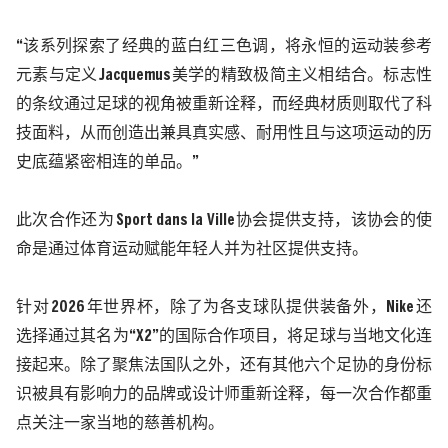
“该系列探索了经典的蓝白红三色调，将永恒的运动装参考
元素与定义
Jacquemus
美学的精致极简主义相结合。标志性
的条纹通过足球的视角被重新诠释，而经典材质则取代了科
技面料，从而创造出兼具真实感、耐用性且与这项运动的历
史底蕴紧密相连的单品。”
此次合作还为
Sport dans la Ville
协会提供支持，该协会的使
命是通过体育运动赋能年轻人并为社区提供支持。
针对
2026
年世界杯，除了为各支球队提供装备外，
Nike
还
选择通过其名为“
X2
”的国际合作项目，将足球与当地文化连
接起来。除了聚焦法国队之外，还有其他六个足协的身份标
识被具有影响力的品牌或设计师重新诠释，每一次合作都重
点关注一家当地的慈善机构。