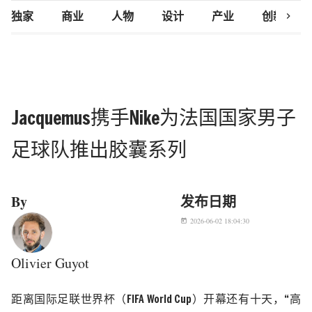
chevron_right
独家
商业
人物
设计
产业
创新研究
Jacquemus携手Nike为法国国家男子
足球队推出胶囊系列
By
发布日期
2026-06-02 18:04:30
today
Olivier Guyot
距离国际足联世界杯（
FIFA World Cup
）开幕还有十天，“高