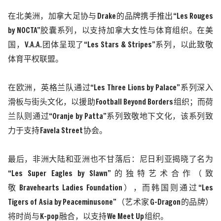
在北美洲，加拿大足协与
Drake
的品牌携手推出“
Les Rouges
by NOCTA
”胶囊系列，以支持加拿大女性与体育组织
。
在美
国，
V.A.A.
团体呈现了“
Les Stars & Stripes
”系列，以此致敬
体育平权联盟。
在欧洲，英格兰队通过
“
Les Three Lions by Palace
”系列深入
滑板与街头文化，以援助
Football Beyond Borders
组织；而荷
兰队则通过“
Oranje by Patta
”系列致敬地下文化，该系列致
力于支持
Favela Street
协会。
最后，非洲大陆和亚洲也不甘落后：尼日利亚揭晓了名为
“
Les Super Eagles by Slawn
”的独特艺术合作（致
敬
Bravehearts Ladies Foundation
），而韩国则通过“
Les
Tigers of Asia by Peaceminusone
”（艺术家
G-Dragon
的品牌）
将时尚与
K-pop
融合，以支持
We Meet Up
组织。