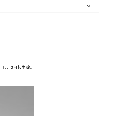
search
命自
6
月
3
日
起生效。