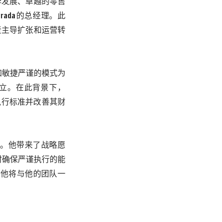
牌发展、卓越的零售
Prada
的总经理。此
责主导扩张和运营转
加敏捷严谨的模式为
立。在此背景下，
执行标准并改善其财
。他带来了战略愿
时确保严谨执行的能
，他将与他的团队一