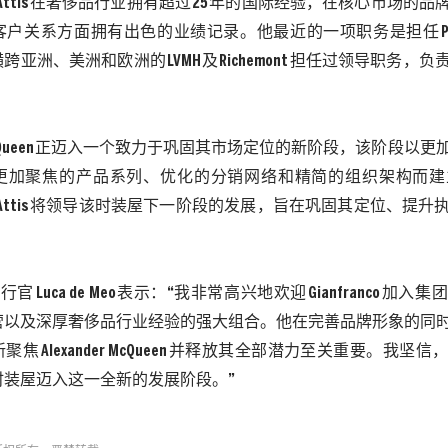
Attis
在奢侈品行业拥有超过
25
年的国际经验，在核心市场的品
客户关系方面拥有出色的业绩记录。他最近的一项职务是担任
横跨亚洲、美洲和欧洲的
LVMH
及
Richemont
担任过领导职务，负
Queen
正迈入一个致力于巩固其市场定位的新阶段，该阶段以更
更加聚焦的产品系列、优化的分销网络和精简的组织架构而建
Attis
将领导该时装屋下一阶段的发展，旨在巩固其定位、提升
执行官
Luca de Meo
表示：“我非常高兴地欢迎
Gianfranco
加入集团
营以及深厚奢侈品行业经验的强大组合。他在完善品牌形象的同
新聚焦
Alexander McQueen
并释放其全部潜力至关重要。我坚信
时装屋迈入这一全新的发展阶段。”