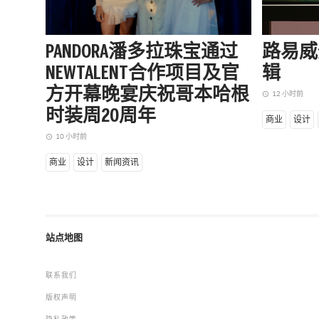
PANDORA潘多拉珠宝通过
路易威
NEWTALENT合作项目及官
辑
方开幕晚宴庆祝哥本哈根
12 小时前
access_time
时装周20周年
商业
设计
10 小时前
access_time
商业
设计
新闻资讯
站点地图
联系我们
版权声明