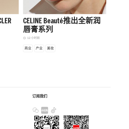
LER
CELINE Beauté推出全新润
阿迪达
唇膏系列
季起
赛队
12 小时前
access_time
14 小时前
access_time
商业
产业
美妆
商业
设
订阅我们