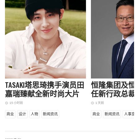
TASAKI塔思琦携手演员田
恒隆集团及恒
嘉瑞臻献全新时尚大片
任新行政总裁
15 小时前
1 天前
access_time
access_time
商业
设计
人物
新闻资讯
商业
新闻资讯
人事变